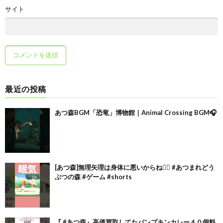
サイト
最近の投稿
あつ森BGM「恐竜」博物館｜Animal Crossing BGM🎧
[あつ森]無理矢理は身体に悪いからね🙂‍↕️ #あつまれどう
ぶつの森 #ゲーム #shorts
『 #あつ森』高価買取してたパンプキンカレー４０個料