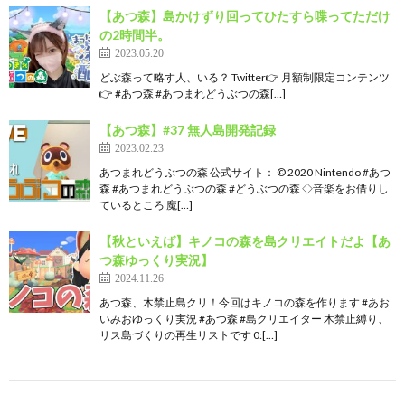
【あつ森】島かけずり回ってひたすら喋ってただけ
の2時間半。
2023.05.20
どぶ森って略す人、いる？ Twitter👉 月額制限定コンテンツ
👉 #あつ森 #あつまれどうぶつの森[…]
【あつ森】#37 無人島開発記録
2023.02.23
あつまれどうぶつの森 公式サイト： © 2020 Nintendo #あつ
森 #あつまれどうぶつの森 #どうぶつの森 ◇音楽をお借りし
ているところ 魔[…]
【秋といえば】キノコの森を島クリエイトだよ【あ
つ森ゆっくり実況】
2024.11.26
あつ森、木禁止島クリ！今回はキノコの森を作ります #あお
いみおゆっくり実況 #あつ森 #島クリエイター 木禁止縛り、
リス島づくりの再生リストです 0:[…]