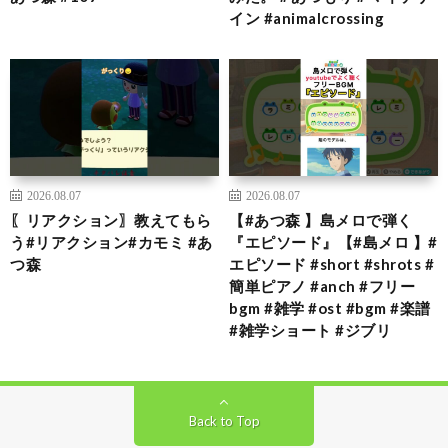
イン #animalcrossing
2026.08.07
2026.08.07
〖リアクション〗教えてもら
【#あつ森 】島メロで弾く
う#リアクション#カモミ #あ
『エピソード』【#島メロ 】#
つ森
エピソード #short #shrots #
簡単ピアノ #anch #フリー
bgm #雑学 #ost #bgm #楽譜
#雑学ショート #ジブリ
Back to Top