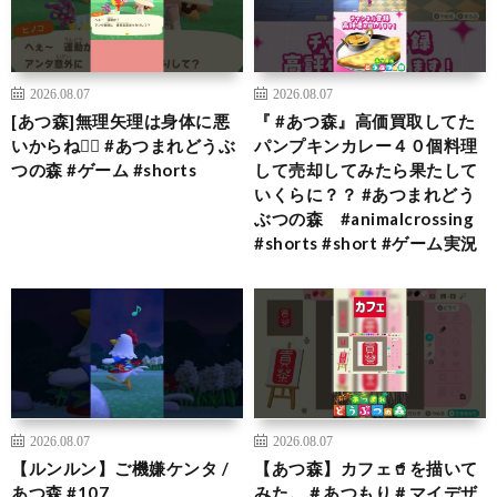
2026.08.07
2026.08.07
[あつ森]無理矢理は身体に悪
『 #あつ森』高価買取してた
いからね🙂‍↕️ #あつまれどうぶ
パンプキンカレー４０個料理
つの森 #ゲーム #shorts
して売却してみたら果たして
いくらに？？ #あつまれどう
ぶつの森 #animalcrossing
#shorts #short #ゲーム実況
2026.08.07
2026.08.07
【ルンルン】ご機嫌ケンタ /
【あつ森】カフェ🥤を描いて
あつ森 #107
みた。＃あつもり＃マイデザ