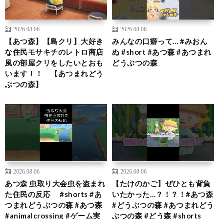
2026.08.06
2026.08.06
【あつ森】【島クリ】大好き
みんなの口癖って… #みおん
な住民モサキチのレトロ商店
ぬ #short #あつ森 #あつまれ
風の部屋クリをしたいとおも
どうぶつの森
います！！ 【あつまれどう
ぶつの森】
2026.08.06
2026.08.06
あつ森 虫取り大会虫を盗まれ
【たけのかご】ぜひとも背負
た住民の反応 #shorts #あ
いたかった…？！？！#あつ森
つまれどうぶつの森 #あつ森
#どうぶつの森 #あつまれどう
#animalcrossing #ゲーム実
ぶつの森 #どう森 #shorts