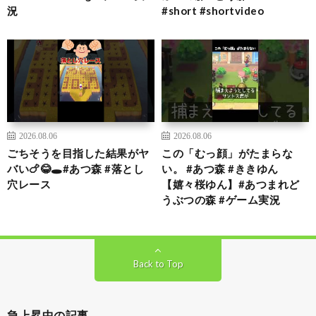
況
#short #shortvideo
2026.08.06
2026.08.06
ごちそうを目指した結果がヤ
この「むっ顔」がたまらな
バい🍗😂🕳️#あつ森 #落とし
い。 #あつ森 #ききゆん
穴レース
【嬉々桜ゆん】#あつまれど
うぶつの森 #ゲーム実況
Back to Top
急上昇中の記事