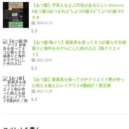
【あつ森】宇宙人をよぶ方法があるらしい #shorts
#あつ森 #あつまれどうぶつの森 #どうぶつの森 #小
ネタ
2024.11.13
[…]
【あつ森/島クリ】新家具を使ってネコが暮らす古城
通りと海外をモデルにした街の入口【島クリエイ
ト】
2021.12.07
[…]
【あつ森】新家具を使ってガチクリエイト勢が作っ
た映えを超えたレイアウト8選紹介！第五弾
2021.11.20
[…]