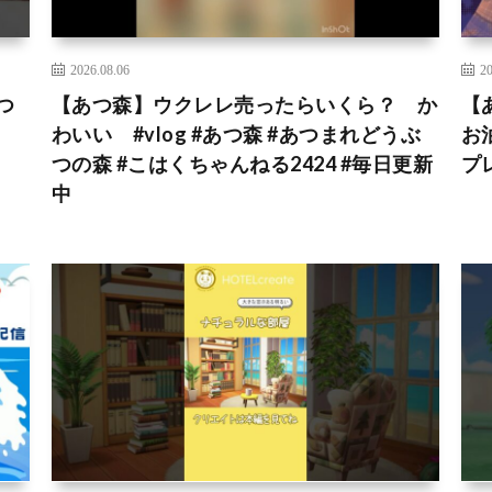
2026.08.06
20
つ
【あつ森】ウクレレ売ったらいくら？ か
【
わいい #vlog #あつ森 #あつまれどうぶ
お
つの森 #こはくちゃんねる2424 #毎日更新
プ
中