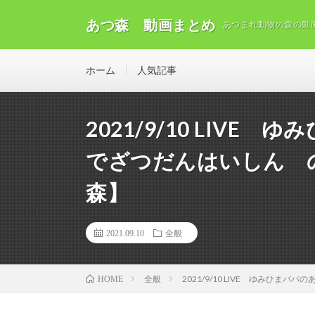
あつ森 動画まとめ
あつまれ動物の森の動
ホーム
人気記事
2021/9/10 LIV
でざつだんはいしん 
森】
2021.09.10
全般
全般
2021/9/10 LIVE ゆみひ
HOME