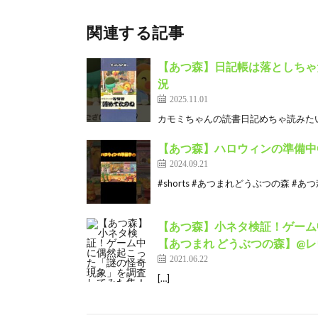
関連する記事
【あつ森】日記帳は落としちゃだ
況
2025.11.01
カモミちゃんの読書日記めちゃ読みたい
【あつ森】ハロウィンの準備中🎃
2024.09.21
#shorts #あつまれどうぶつの森 #あつ森 #ど
【あつ森】小ネタ検証！ゲーム
【あつまれ どうぶつの森】@レウ
2021.06.22
[…]