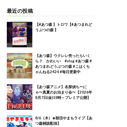
最近の投稿
【#あつ森 】トロワ【#あつまれど
うぶつの森 】
【あつ森】ウクレレ売ったらいく
ら？ かわいい #vlog #あつ森 #
あつまれどうぶつの森 #こはくち
ゃんねる2424 #毎日更新中
【あつ森アニメ】名探偵ちーに
ゃ〜真夏のお泊まり会〜【2026年
8月7日(金)18時～プレミア公開】
8/6（木）☀️朝活やまもライブ【あ
つ森雑談配信】