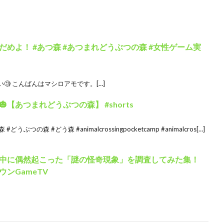
めよ！ #あつ森 #あつまれどうぶつの森 #女性ゲーム実
 こんばんはマシロアモです。[…]
【あつまれどうぶつの森】 #shorts
うぶつの森 #どう森 #animalcrossingpocketcamp #animalcros[…]
中に偶然起こった「謎の怪奇現象」を調査してみた集！
ンGameTV