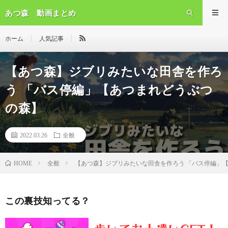
あつ森 動画まとめ
ホーム
人気記事
【あつ森】ジブリみたいな田舎を作ろ
う 「バス停編」【あつまれどうぶつ
の森】
2022.03.26
全般
全般
【あつ森】ジブリみたいな田舎を作ろう 「バス停編」
HOME
この裏技知ってる？