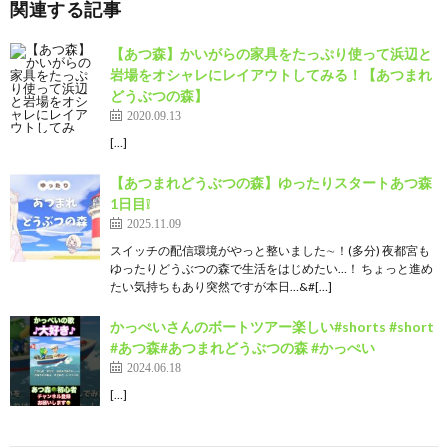
関連する記事
【あつ森】かいがらの家具をたっぷり使って浜辺と
岩場をオシャレにレイアウトしてみる！【あつまれ
どうぶつの森】
2020.09.13
[…]
【あつまれどうぶつの森】ゆったりスタートあつ森
1日目❕
2025.11.09
スイッチの配信環境がやっと整いました∼！(多分) 夜都宮も
ゆったりどうぶつの森で生活をはじめたい…！ ちょっと進め
たい気持ちもあり突然ですが本日…&#[…]
かっぺいさんのボートツアー楽しい#shorts #short
#あつ森#あつまれどうぶつの森 #かっぺい
2024.06.18
[…]