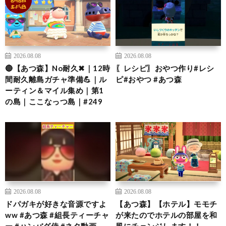
2026.08.08
2026.08.08
🔴【あつ森】No耐久✖｜12時
〖レシピ〗おやつ作り#レシ
間耐久離島ガチャ準備💪｜ル
ピ#おやつ #あつ森
ーティン＆マイル集め｜第1
の島｜ここなっつ島｜#249
2026.08.08
2026.08.08
ドパガキが好きな音源ですよ
【あつ森】【ホテル】モモチ
ww #あつ森 #組長ティーチャ
が来たのでホテルの部屋を和
ー #ハンバグ侍 #ネタ動画
風にチェンジします！！