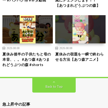
【あつまれどうぶつの森】
2026.08.08
2026.08.08
夏休み後半の子供たちと母の
夏休みの宿題を一瞬で終わら
本音、、。 #あつ森 #あつま
せる方法【あつ森アニメ】
れどうぶつの森 #shorts
Back to Top
急上昇中の記事