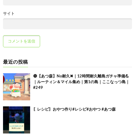
サイト
最近の投稿
🔴【あつ森】No耐久✖｜12時間耐久離島ガチャ準備💪
｜ルーティン＆マイル集め｜第1の島｜ここなっつ島｜
#249
〖レシピ〗おやつ作り#レシピ#おやつ #あつ森