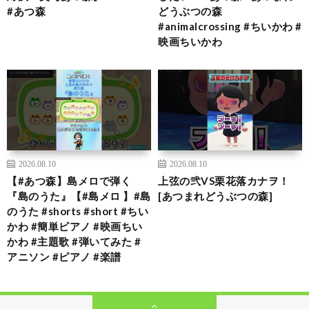
#あつ森
どうぶつの森
#animalcrossing #ちいかわ #
映画ちいかわ
2026.08.10
2026.08.10
【#あつ森】島メロで弾く
上弦の弐VS栗花落カナヲ！
『島のうた』【#島メロ 】#島
[あつまれどうぶつの森]
のうた #shorts #short #ちい
かわ #簡単ピアノ #映画ちい
かわ #主題歌 #弾いてみた #
アニソン #ピアノ #楽譜