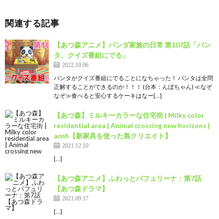
関連する記事
【あつ森アニメ】パンダ家族の日常 第107話「パン
タ、クイズ番組にでる」
2022.10.06
パンタがクイズ番組にでることになちゃった！ パンタは全問
正解することができるのか！！！ (台本：んぼちゃん) ≪なぞ
なぞ≫食べると安心するケーキはなー[…]
【あつ森】ミルキーカラーな住宅街 | Milky color
residential area | Animal crossing new horizons |
acnh【新家具を使った島クリエイト】
2021.12.10
[…]
【あつ森アニメ】ふわっとパフュリーナ：第7話
【あつ森ドラマ】
2021.09.17
[…]