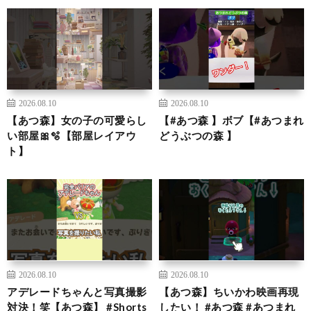
2026.08.10
2026.08.10
【あつ森】女の子の可愛らし
【#あつ森 】ボブ【#あつまれ
い部屋🎀🫧【部屋レイアウ
どうぶつの森 】
ト】
2026.08.10
2026.08.10
アデレードちゃんと写真撮影
【あつ森】ちいかわ映画再現
対決！笑【あつ森】 #Shorts
したい！ #あつ森 #あつまれ