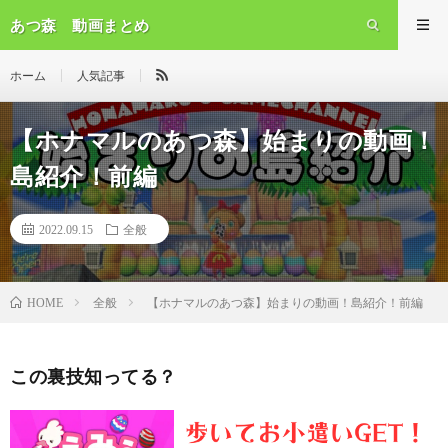
あつ森 動画まとめ
ホーム
人気記事
【ホナマルのあつ森】始まりの動画！
島紹介！前編
2022.09.15
全般
全般
【ホナマルのあつ森】始まりの動画！島紹介！前編
HOME
この裏技知ってる？