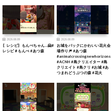
2026.08.09
2026.08.09
〖レシピ〗もんぺちゃん…🤗#
お城をバックにかわいい花火会
レシピ＃もんぺ #あつ森
場作り🎆 #あつ森
#animalcrossingnewhorizons
#ACNH #島クリエイター #島
クリエイト #島クリ #お城 #あ
つまれどうぶつの森 #花火