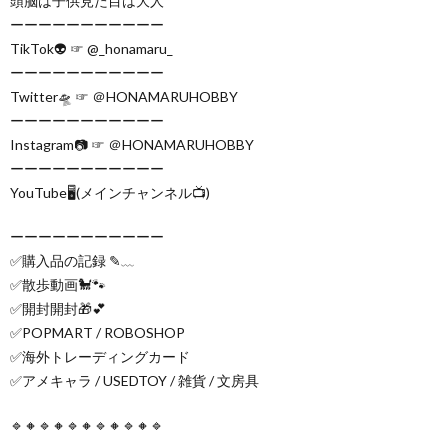
頭脳は子供見た目は大人
ーーーーーーーーーーー
TikTok👽 ☞ @_honamaru_
ーーーーーーーーーーー
Twitter🛸 ☞ ＠HONAMARUHOBBY
ーーーーーーーーーーー
Instagram📷 ☞ ＠HONAMARUHOBBY
ーーーーーーーーーーー
YouTube🖥(メインチャンネル📺)
ーーーーーーーーーーー
✅購入品の記録 ✎﹏
✅散歩動画🐩🐾
✅開封開封🎁💕
✅POPMART / ROBOSHOP
✅海外トレーディングカード
✅アメキャラ / USEDTOY / 雑貨 / 文房具
🔹🔸🔹🔸🔹🔸🔹🔸🔹🔸🔹