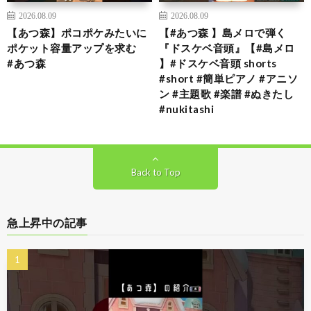
2026.08.09
2026.08.09
【あつ森】ポコポケみたいに
【#あつ森 】島メロで弾く
ポケット容量アップを求む
『ドスケベ音頭』【#島メロ
#あつ森
】#ドスケベ音頭 shorts
#short #簡単ピアノ #アニソ
ン #主題歌 #楽譜 #ぬきたし
#nukitashi
Back to Top
急上昇中の記事