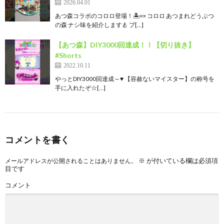
2026.04.01
あつ森コラボのコロロ登場！🏝️🍬 コロロ あつまれどうぶつ
の森 ナシ味を紹介します🍐 プ[…]
【あつ森】DIY3000回達成！！【切り抜き】
#Shorts
2022.10.11
やっとDIY3000回達成～♥ 【容赦ないマイスター】の称号を
手に入れたぞ☆[…]
コメントを書く
※
が付いている欄は必須項
メールアドレスが公開されることはありません。
目です
コメント