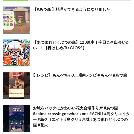
【#あつ森 】料理ができるようになりました
【あつまれどうぶつの森】120連中！今日こそ出会いた
い…！【轟はじめ/ReGLOSS】
〖レシピ〗もんぺちゃん…🤗#レシピ＃もんぺ #あつ森
お城をバックにかわいい花火会場作り🎆 #あつ森
#animalcrossingnewhorizons #ACNH #島クリエイタ
ー #島クリエイト #島クリ #お城 #あつまれどうぶつの
森 #花火