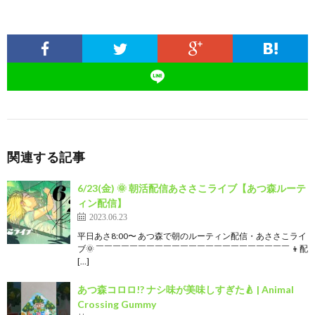
関連する記事
6/23(金) 🌞 朝活配信あささこライブ【あつ森ルーテ
ィン配信】
2023.06.23
平日あさ8:00〜 あつ森で朝のルーティン配信・あささこライ
ブ🌞 ￣￣￣￣￣￣￣￣￣￣￣￣￣￣￣￣￣￣￣￣￣￣￣ 👦配
[…]
あつ森コロロ!? ナシ味が美味しすぎた🍐 | Animal
Crossing Gummy