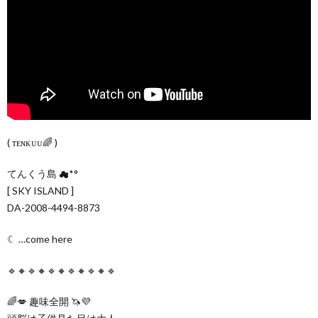
( ᴛᴇɴᴋᴜᴜ🌈 )
てんくう島 ☁*°
[ SKY ISLAND ]
DA-2008-4494-8873
☾ …come here
🔹🔸🔹🔸🔹🔸🔹🔸🔹🔸🔹
🌈💋 趣味全開 🦄💜