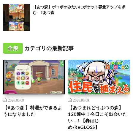
【あつ森】ポコポケみたいにポケット容量アップを求
む #あつ森
全般
カテゴリの最新記事
2026.08.09
2026.08.09
【#あつ森 】料理ができるよ
【あつまれどうぶつの森】
うになりました
120連中！今日こそ出会いた
い…！【轟はじ
め/ReGLOSS】