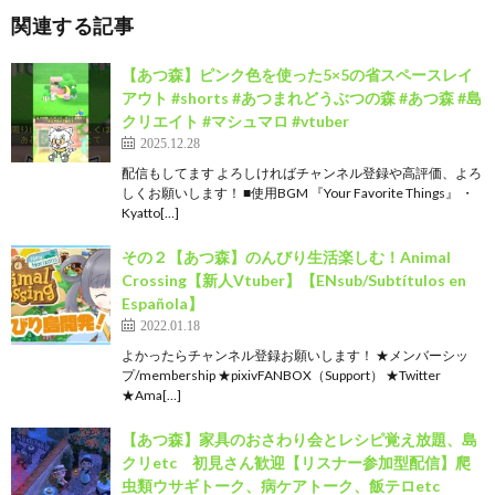
関連する記事
【あつ森】ピンク色を使った5×5の省スペースレイ
アウト #shorts #あつまれどうぶつの森 #あつ森 #島
クリエイト #マシュマロ #vtuber
2025.12.28
配信もしてます よろしければチャンネル登録や高評価、よろ
しくお願いします！ ■使用BGM 『Your Favorite Things』 ・
Kyatto[…]
その２【あつ森】のんびり生活楽しむ！Animal
Crossing【新人Vtuber】【ENsub/Subtítulos en
Española】
2022.01.18
よかったらチャンネル登録お願いします！ ★メンバーシッ
プ/membership ★pixivFANBOX（Support） ★Twitter
★Ama[…]
【あつ森】家具のおさわり会とレシピ覚え放題、島
クリetc 初見さん歓迎【リスナー参加型配信】爬
虫類ウサギトーク、病ケアトーク、飯テロetc