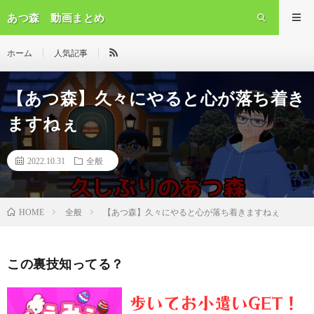
あつ森 動画まとめ
ホーム
人気記事
【あつ森】久々にやると心が落ち着き
ますねぇ
2022.10.31
全般
全般
【あつ森】久々にやると心が落ち着きますねぇ
HOME
この裏技知ってる？