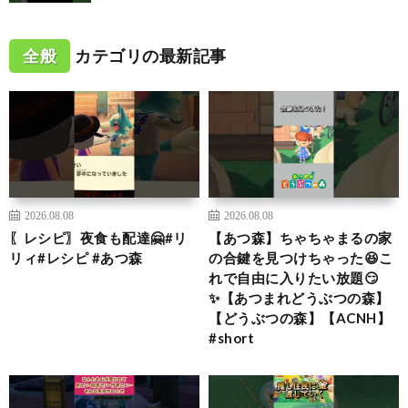
全般
カテゴリの最新記事
2026.08.08
2026.08.08
〖レシピ〗夜食も配達🤗#リ
【あつ森】ちゃちゃまるの家
リィ#レシピ #あつ森
の合鍵を見つけちゃった😆こ
れで自由に入りたい放題😏
✨【あつまれどうぶつの森】
【どうぶつの森】【ACNH】
#short