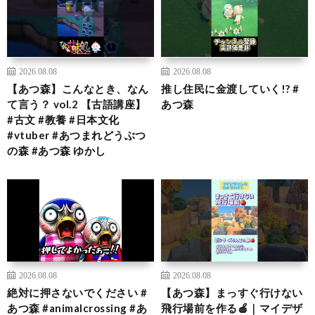
2026.08.08
2026.08.08
【あつ森】こんなとき、なん
推し住民に金渡していく!? #
て言う？ vol.2 【古語講座】
あつ森
#古文 #教養 #日本文化
#vtuber #あつまれどうぶつ
の森 #あつ森 ゆかし
2026.08.08
2026.08.08
絶対に押さないでください #
【あつ森】まっすぐ行けない
あつ森 #animalcrossing #あ
飛行場前を作る🍎｜マイデザ