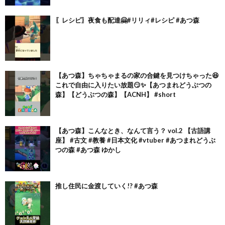
〖レシピ〗夜食も配達🤗#リリィ#レシピ #あつ森
【あつ森】ちゃちゃまるの家の合鍵を見つけちゃった😆
これで自由に入りたい放題😏✨【あつまれどうぶつの
森】【どうぶつの森】【ACNH】 #short
【あつ森】こんなとき、なんて言う？ vol.2 【古語講
座】 #古文 #教養 #日本文化 #vtuber #あつまれどうぶ
つの森 #あつ森 ゆかし
推し住民に金渡していく!? #あつ森