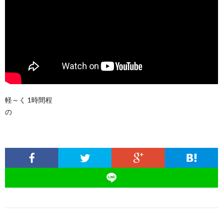
軽～く 1時間程
の