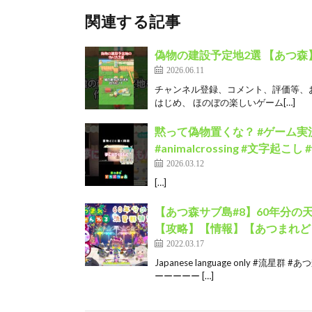
関連する記事
偽物の建設予定地2選 【あつ森
2026.06.11
チャンネル登録、コメント、評価等、お願いし
はじめ、 ほのぼの楽しいゲーム[…]
黙って偽物置くな？ #ゲーム実況
#animalcrossing #文字起こし 
2026.03.12
[…]
【あつ森サブ島#8】60年分の
【攻略】【情報】【あつまれどう
2022.03.17
Japanese language only #
ーーーーー […]