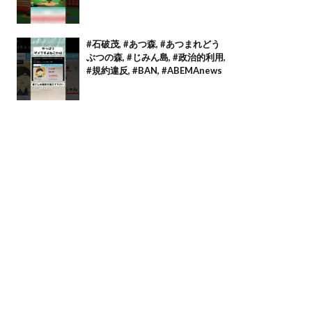
#石破茂, #あつ森, #あつまれどう
ぶつの森, #じみん島, #政治的利用,
#規約違反, #BAN, #ABEMAnews