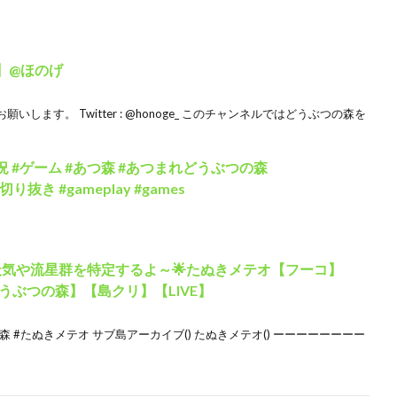
】@ほのげ
ます。 Twitter : @honoge_ このチャンネルではどうぶつの森を
 #ゲーム #あつ森 #あつまれどうぶつの森
#切り抜き #gameplay #games
天気や流星群を特定するよ～🌟たぬきメテオ【フーコ】
ぶつの森】【島クリ】【LIVE】
流星群 #あつ森 #たぬきメテオ サブ島アーカイブ() たぬきメテオ() ーーーーーーーー