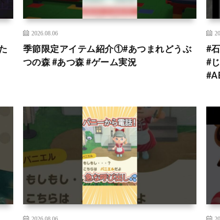
2026.08.06
20
た
季節限定アイテム紹介①#あつまれどうぶ
#
つの森 #あつ森 #ゲーム実況
#じ
#A
2026.08.06
20