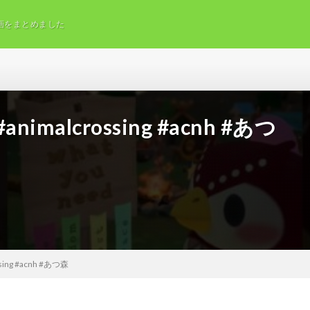
画をまとめました
 #animalcrossing #acnh #あつ
ossing #acnh #あつ森