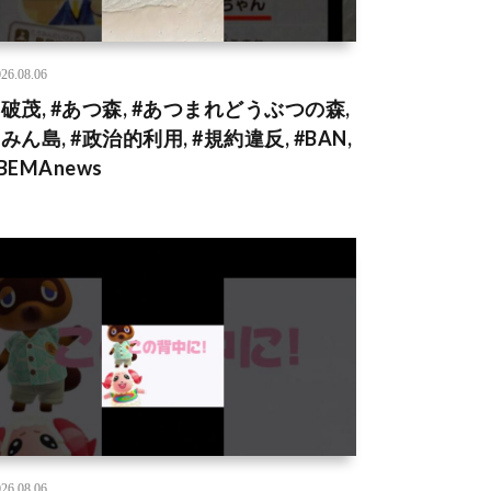
26.08.06
石破茂, #あつ森, #あつまれどうぶつの森,
みん島, #政治的利用, #規約違反, #BAN,
BEMAnews
26.08.06