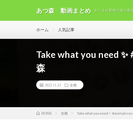
あつ森 動画まとめ
あつまれ動物の森の動
ホーム
人気記事
Take what you need ✨
森
2022.11.23
全般
全般
Take what you need ✨ #animalcr
HOME