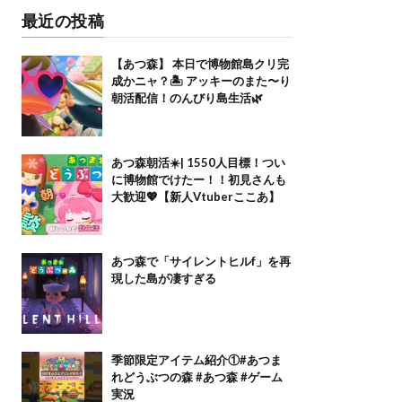
最近の投稿
【あつ森】 本日で博物館島クリ完
成かニャ？🏝️ アッキーのまた〜り
朝活配信！のんびり島生活🌿
あつ森朝活☀️| 1550人目標！つい
に博物館でけたー！！初見さんも
大歓迎💖【新人Vtuberここあ】
あつ森で「サイレントヒルf」を再
現した島が凄すぎる
季節限定アイテム紹介①#あつま
れどうぶつの森 #あつ森 #ゲーム
実況