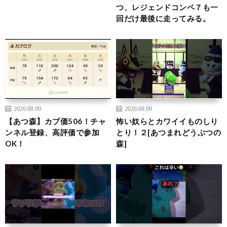
つ、レジェンドコンペ７も一
回だけ最後に走ってみる。
2026.08.09
2026.08.09
【あつ森】カブ価506！チャ
怖い奴らとカワイイものしり
ンネル登録、高評価で参加
とり！２[あつまれどうぶつの
OK！
森]