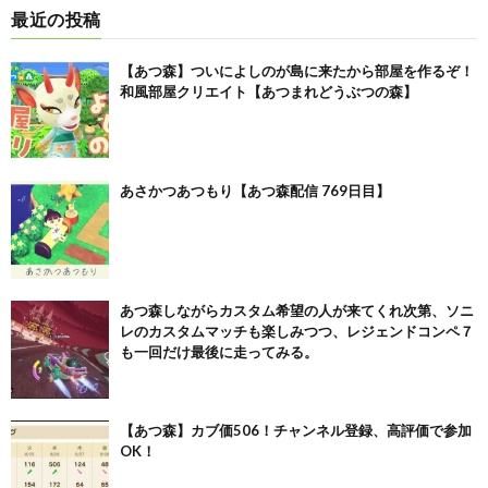
最近の投稿
【あつ森】ついによしのが島に来たから部屋を作るぞ！
和風部屋クリエイト【あつまれどうぶつの森】
あさかつあつもり【あつ森配信 769日目】
あつ森しながらカスタム希望の人が来てくれ次第、ソニ
レのカスタムマッチも楽しみつつ、レジェンドコンペ７
も一回だけ最後に走ってみる。
【あつ森】カブ価506！チャンネル登録、高評価で参加
OK！