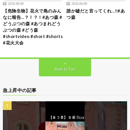
2026.08.09
2026.08.09
【危険生物】花火で島のみん
誰か嘘だと言ってくれ…‼️#あ
なに報告…？！？！#あつ森 #
つ森
どうぶつの森 #あつまれどう
ぶつの森 #どう森
#shortvideo #short #shorts
#花火大会
Back to Top
急上昇中の記事