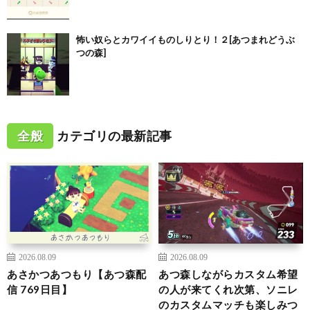
怖い奴らとカワイイものしりとり！２[あつまれどうぶ
つの森]
全般
カテゴリの最新記事
2026.08.09
2026.08.09
あさかつあつもり【あつ森配
あつ森しながらカスタム希望
信 769日目】
の人が来てくれ次第、ソニレ
のカスタムマッチも楽しみつ