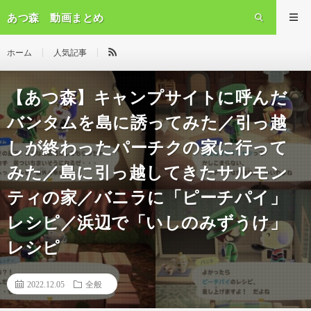
あつ森 動画まとめ
ホーム
人気記事
【あつ森】キャンプサイトに呼んだ
バンタムを島に誘ってみた／引っ越
しが終わったパーチクの家に行って
みた／島に引っ越してきたサルモン
ティの家／バニラに「ピーチパイ」
レシピ／浜辺で「いしのみずうけ」
レシピ
2022.12.05
全般