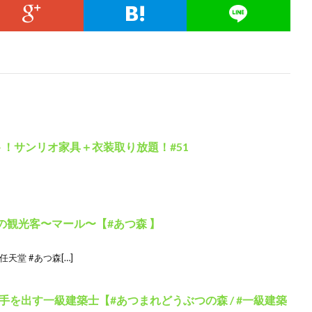
！サンリオ家具＋衣装取り放題！#51
の観光客〜マール〜【#あつ森 】
天堂 #あつ森[…]
を出す一級建築士【#あつまれどうぶつの森 / #一級建築