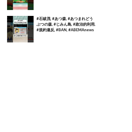
#石破茂, #あつ森, #あつまれどう
ぶつの森, #じみん島, #政治的利用,
#規約違反, #BAN, #ABEMAnews