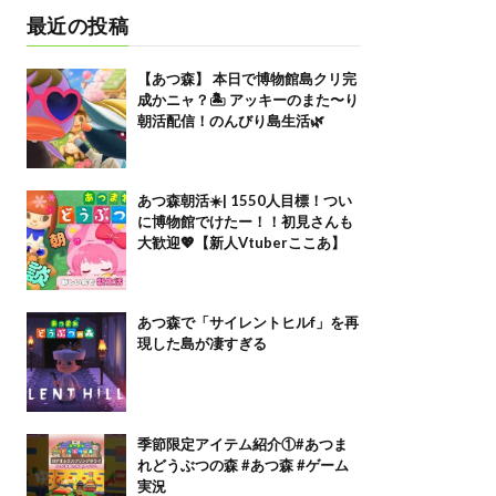
最近の投稿
【あつ森】 本日で博物館島クリ完
成かニャ？🏝️ アッキーのまた〜り
朝活配信！のんびり島生活🌿
あつ森朝活☀️| 1550人目標！つい
に博物館でけたー！！初見さんも
大歓迎💖【新人Vtuberここあ】
あつ森で「サイレントヒルf」を再
現した島が凄すぎる
季節限定アイテム紹介①#あつま
れどうぶつの森 #あつ森 #ゲーム
実況