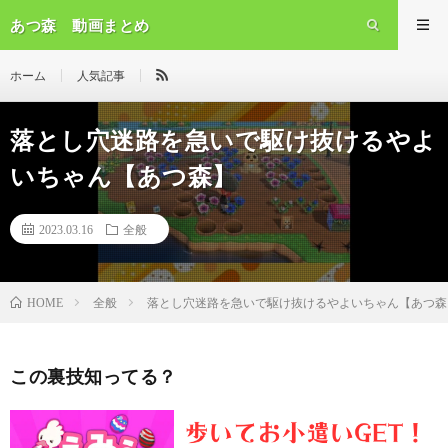
あつ森 動画まとめ
ホーム
人気記事
落とし穴迷路を急いで駆け抜けるやよ
いちゃん【あつ森】
2023.03.16
全般
全般
落とし穴迷路を急いで駆け抜けるやよいちゃん【あつ森
HOME
この裏技知ってる？