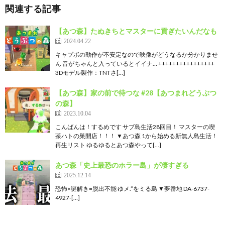
関連する記事
【あつ森】たぬきちとマスターに貢ぎたいんだなも
2024.04.22
キャプボの動作が不安定なので映像がどうなるか分かりませ
ん 音がちゃんと入っているとイイナ… ++++++++++++++++
3Dモデル製作：TNTさ[…]
【あつ森】家の前で待つな #28【あつまれどうぶつ
の森】
2023.10.04
こんばんは！するめです サブ島生活28回目！ マスターの喫
茶ハトの巣開店！！！ ▼あつ森 1から始める新無人島生活！
再生リスト ゆるゆるとあつ森やって[…]
あつ森「史上最恐のホラー島」が凄すぎる
2025.12.14
恐怖×謎解き=脱出不能 ゆメ.”をミる島 ▼夢番地 DA-6737-
4927-[…]