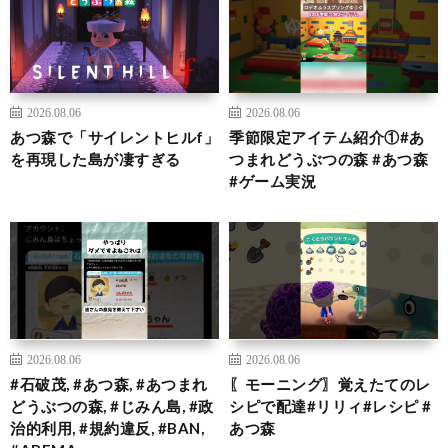
2026.08.06
2026.08.06
あつ森で「サイレントヒルf」
季節限定アイテム紹介①#あ
を再現した島が凄すぎる
つまれどうぶつの森 #あつ森
#ゲーム実況
2026.08.06
2026.08.06
#石破茂, #あつ森, #あつまれ
〖モーニング〗覚えたてのレ
どうぶつの森, #じみん島, #政
シピで配達#リリィ#レシピ #
治的利用, #規約違反, #BAN,
あつ森