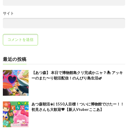
サイト
最近の投稿
【あつ森】 本日で博物館島クリ完成かニャ？🏝️ アッキ
ーのまた〜り朝活配信！のんびり島生活🌿
あつ森朝活☀️| 1550人目標！ついに博物館でけたー！！
初見さんも大歓迎💖【新人Vtuberここあ】