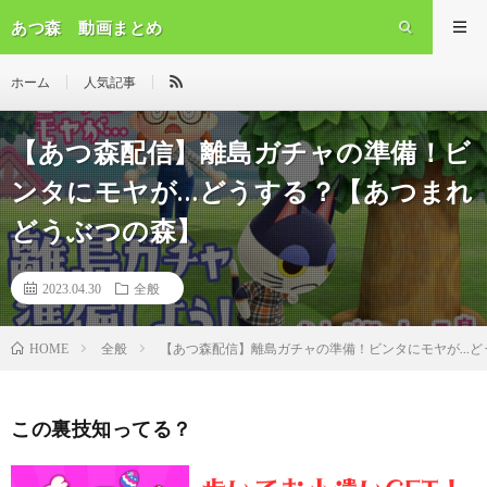
あつ森 動画まとめ
ホーム
人気記事
【あつ森配信】離島ガチャの準備！ビ
ンタにモヤが…どうする？【あつまれ
どうぶつの森】
2023.04.30
全般
全般
【あつ森配信】離島ガチャの準備！ビンタにモヤが…ど
HOME
この裏技知ってる？