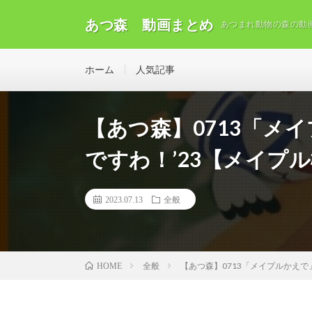
あつ森 動画まとめ
あつまれ動物の森の動
ホーム
人気記事
【あつ森】0713「メ
ですわ！’23【メイプ
2023.07.13
全般
全般
【あつ森】0713「メイプルかえで
HOME