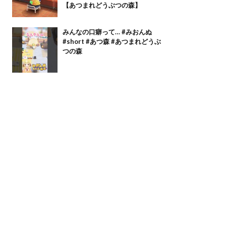
【あつまれどうぶつの森】
みんなの口癖って… #みおんぬ
#short #あつ森 #あつまれどうぶ
つの森