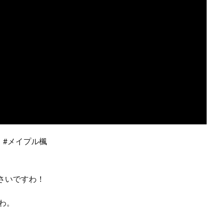
 #メイプル楓
さいですわ！
わ。