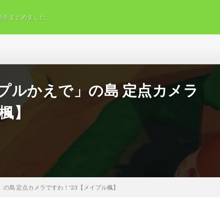
画をまとめました
イプルかえで」の島 定点カメラ
ル楓】
」の島 定点カメラですわ！'23【メイプル楓】