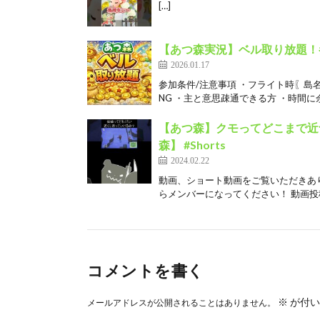
[…]
【あつ森実況】ベル取り放題！
2026.01.17
参加条件/注意事項 ・フライト時〖島名
NG ・主と意思疎通できる方 ・時間に余
【あつ森】クモってどこまで近
森】 #Shorts
2024.02.22
動画、ショート動画をご覧いただきあ
らメンバーになってください！ 動画投稿
コメントを書く
※
が付い
メールアドレスが公開されることはありません。