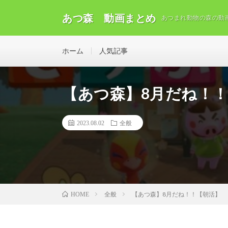
あつ森 動画まとめ
あつまれ動物の森の動
ホーム
人気記事
【あつ森】8月だね！
2023.08.02
全般
全般
【あつ森】8月だね！！【朝活】
HOME