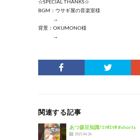
☆SPECIAL THANKS☆
BGM：ウサギ屋の音楽室様
→
背景：OKUMONO様
→
関連する記事
あつ森豆知識?ｴｯﾎｴｯﾎ #shorts
2025.04.26