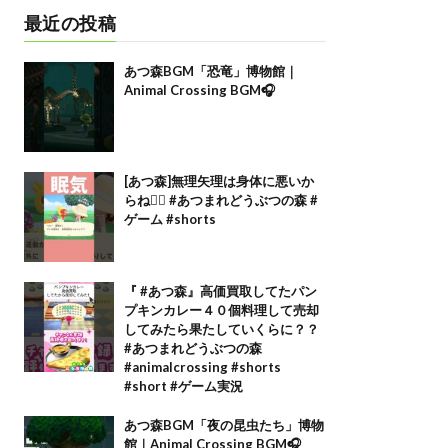
最近の投稿
あつ森BGM「恐竜」博物館｜
Animal Crossing BGM🎧
[あつ森]無理矢理は身体に悪いか
らね🙂‍↕️ #あつまれどうぶつの森 #
ゲーム #shorts
『 #あつ森』高価買取してたパン
プキンカレー４０個料理して売却
してみたら果たしていくらに？？
#あつまれどうぶつの森
#animalcrossing #shorts
#short #ゲーム実況
あつ森BGM「夜の昆虫たち」博物
館｜Animal Crossing BGM🎧