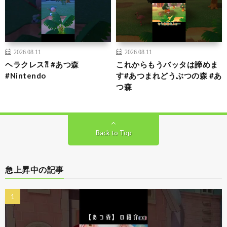
2026.08.11
2026.08.11
ヘラクレス⁈ #あつ森
これからもうバッタは諦めま
#Nintendo
す#あつまれどうぶつの森 #あ
つ森
Back to Top
急上昇中の記事