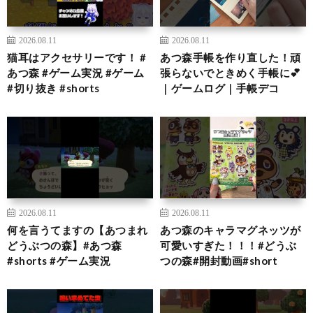
2026.08.11
2026.08.11
猫耳はアクセサリーです！ #
あつ森手帳を作り直した！頑
あつ森 #ゲーム実況 #ゲーム
張らないでときめく手帳に💕
#切り抜き #shorts
｜ゲームログ｜手帳デコ
2026.08.11
2026.08.11
何を言うてますの【あつまれ
あつ森のキャラマグネッツが
どうぶつの森】#あつ森
可愛いすぎた！！！#どうぶ
#shorts #ゲーム実況
つの森#開封動画#short