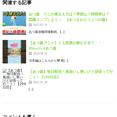
関連する記事
あつ森 ウニの捕まえ方は？季節は？時間帯は？
図鑑コンプしよう！ 【あつまれどうぶつの森】
2023.01.31
あつ森攻略関連動画。[…]
【あつ森アニメ】１人部屋が静かすぎて・・・
#Shorts #あつ森
2024.08.19
🍋本編はこちらから🐼 第[…]
【あつ森】毎日配信！風強いし寒いけど頑張って行
こう！【294日目】
2021.01.20
[…]
コメントを書く