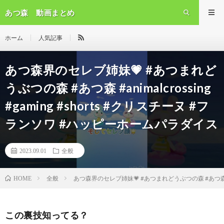
あつ森 動画まとめ
ホーム
人気記事
あつ森界のセレブ姉妹💗 #あつまれど
うぶつの森 #あつ森 #animalcrossing
#gaming #shorts #クリスチーヌ #フ
ランソワ #ハッピーホームパラダイス
2023.09.01
全般
全般
あつ森界のセレブ姉妹💗 #あつまれどうぶつの森 #あつ森 #ani
HOME
この裏技知ってる？