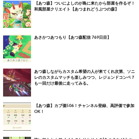
【あつ森】ついによしのが島に来たから部屋を作るぞ！
和風部屋クリエイト【あつまれどうぶつの森】
あさかつあつもり【あつ森配信 769日目】
あつ森しながらカスタム希望の人が来てくれ次第、ソニ
レのカスタムマッチも楽しみつつ、レジェンドコンペ７
も一回だけ最後に走ってみる。
【あつ森】カブ価506！チャンネル登録、高評価で参加
OK！