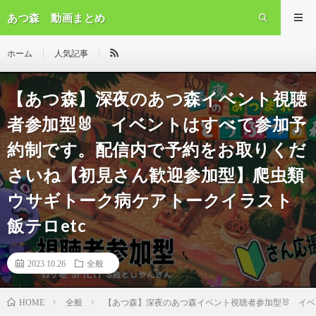
あつ森 動画まとめ
ホーム
人気記事
【あつ森】深夜のあつ森イベント視聴
者参加型🐰 イベントはすべて参加予
約制です。配信内で予約をお取りくだ
さいね【初見さん歓迎参加型】爬虫類
ウサギトーク病ケアトークイラスト
飯テロetc
2023.10.26
全般
全般
【あつ森】深夜のあつ森イベント視聴者参加型🐰 イ
HOME