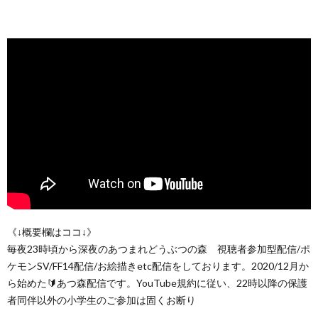
《↓概要欄はココ↓》
毎夜23時頃から深夜のあつまれどうぶつの森 視聴者参加型配信/ポ
ケモンSV/FF14配信/お絵描きetc配信をしております。2020/12月か
ら始めた🔰あつ森配信です。YouTube規約に従い、22時以降の保護
者同伴以外の小学生のご参加は固くお断り