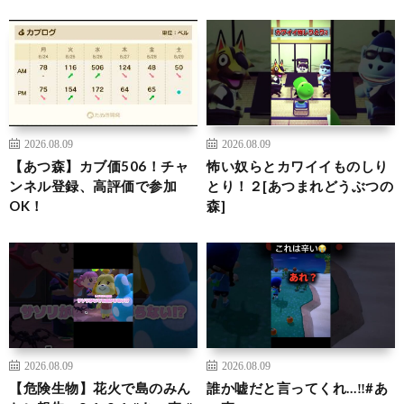
2026.08.09
2026.08.09
【あつ森】カブ価506！チャ
怖い奴らとカワイイものしり
ンネル登録、高評価で参加
とり！２[あつまれどうぶつの
OK！
森]
2026.08.09
2026.08.09
【危険生物】花火で島のみん
誰か嘘だと言ってくれ…‼️#あ