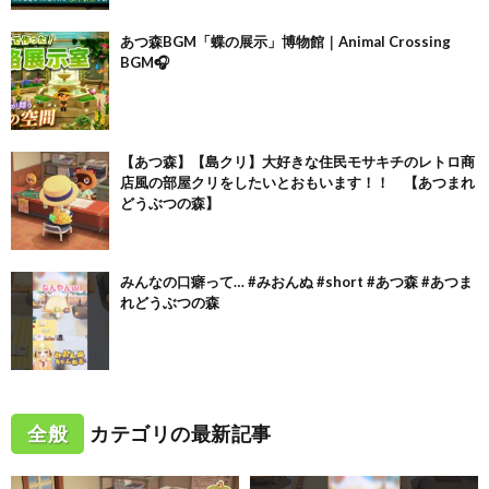
あつ森BGM「蝶の展示」博物館｜Animal Crossing
BGM🎧
【あつ森】【島クリ】大好きな住民モサキチのレトロ商
店風の部屋クリをしたいとおもいます！！ 【あつまれ
どうぶつの森】
みんなの口癖って… #みおんぬ #short #あつ森 #あつま
れどうぶつの森
全般
カテゴリの最新記事