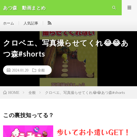
あつ森 動画まとめ
ホーム
人気記事
クロベエ、写真撮らせてくれ😂😂あ
つ森#shorts
2024.01.20
全般
全般
クロベエ、写真撮らせてくれ😂😂あつ森#shorts
HOME
この裏技知ってる？