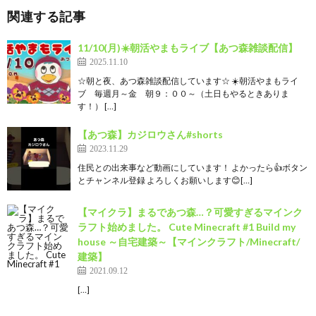
関連する記事
11/10(月)☀️朝活やまもライブ【あつ森雑談配信】
2025.11.10
☆朝と夜、あつ森雑談配信しています☆ ☀️朝活やまもライ
ブ 毎週月～金 朝９：００～（土日もやるときありま
す！） […]
【あつ森】カジロウさん#shorts
2023.11.29
住民との出来事など動画にしています！ よかったら👍ボタン
とチャンネル登録 よろしくお願いします😊[…]
【マイクラ】まるであつ森…？可愛すぎるマインク
ラフト始めました。 Cute Minecraft #1 Build my
house ～自宅建築～【マインクラフト/Minecraft/
建築】
2021.09.12
[…]