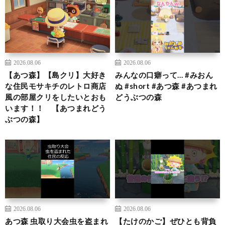
2026.08.06
2026.08.06
【あつ森】【島クリ】大好き
みんなの口癖って… #みおん
な住民モサキチのレトロ商店
ぬ #short #あつ森 #あつまれ
風の部屋クリをしたいとおも
どうぶつの森
います！！ 【あつまれどう
ぶつの森】
2026.08.06
2026.08.06
あつ森 虫取り大会虫を盗まれ
【たけのかご】ぜひとも背負