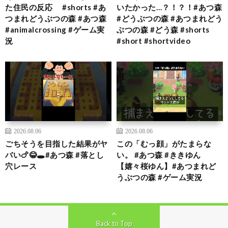
た住民の反応 #shorts #あ
いたかった…？！？！#あつ森
つまれどうぶつの森 #あつ森
#どうぶつの森 #あつまれどう
#animalcrossing #ゲーム実
ぶつの森 #どう森 #shorts
況
#short #shortvideo
2026.08.06
2026.08.06
ごちそうを目指した結果がヤ
この「むっ顔」がたまらな
バい🍗😂🕳️#あつ森 #落とし
い。 #あつ森 #ききゆん
穴レース
【嬉々桜ゆん】#あつまれど
うぶつの森 #ゲーム実況
Back to Top