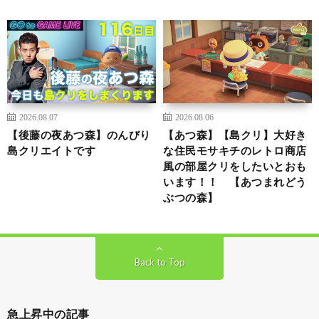
2026.08.07
2026.08.06
【後藤の夜あつ森】のんびり
【あつ森】【島クリ】大好き
島クリエイトです
な住民モサキチのレトロ商店
風の部屋クリをしたいとおも
います！！ 【あつまれどう
ぶつの森】
Back to Top
急上昇中の記事