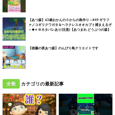
【あつ森】63歳おかんの０からの島作り～#49 ギラフ
ァノコギリクワガタ＆ヘラクレスオオカブト捕まえるぞ
～🍀⭐ ※ネタバレあり(注意)【あつまれ どうぶつの森】
【後藤の夜あつ森】のんびり島クリエイトです
全般
カテゴリの最新記事