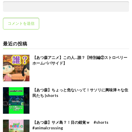
最近の投稿
【あつ森アニメ】この人…誰？【特別編②ストロベリー
ホームパパサイド】
【あつ森】ちょっと危ないって！サソリに興味津々な住
民たち |shorts
【あつ森】サメ島？！目の錯覚ｗ #shorts
#animalcrossing