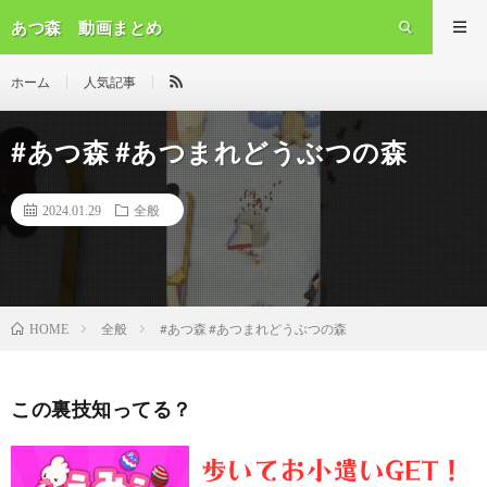
あつ森 動画まとめ
ホーム
人気記事
#あつ森 #あつまれどうぶつの森
2024.01.29
全般
全般
#あつ森 #あつまれどうぶつの森
HOME
この裏技知ってる？