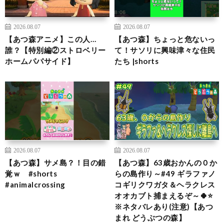
2026.08.07
2026.08.07
【あつ森アニメ】この人…
【あつ森】ちょっと危ないっ
誰？【特別編②ストロベリー
て！サソリに興味津々な住民
ホームパパサイド】
たち |shorts
2026.08.07
2026.08.07
【あつ森】サメ島？！目の錯
【あつ森】63歳おかんの０か
覚ｗ #shorts
らの島作り～#49 ギラファノ
#animalcrossing
コギリクワガタ＆ヘラクレス
オオカブト捕まえるぞ～🍀⭐
※ネタバレあり(注意)【あつ
まれ どうぶつの森】