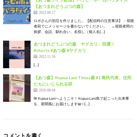
【あつまれどうぶつの森】
2022.08.17
ロボさんの別荘を作りました。 【配信時の注意事項】 ・視聴
者宛てにメッセージを書かないでください。 →視聴者間の
挨拶、会話、馴れ合い、名指し（個人名[…]
あつまれどうぶつの森 ヤドカリ、回避！
#shorts #あつ森 #ヤドカリ
2022.11.16
[…]
【あつ森】Kupua Lani Times📰 #1 島民代表、住民
たちにいじられる🤣
2026.08.04
🌺 Kupua Laniへようこそ！ Kupua Lani島で起こった出来事
を、新聞風にお届けします📖✨[…]
コメントを書く