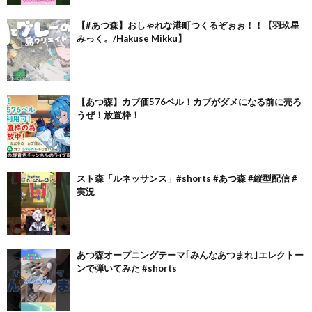
【#あつ森】おしゃれな港町つくるぞぉぉ！！【羽玖星
みっく。/Hakuse Mikku】
【あつ森】カブ価576ベル！カブがダメになる前に売ろ
うぜ！放置枠！
スト森「ルネッサンス」#shorts #あつ森 #縦型配信 #
実況
あつ森オープニングテーマ｢みんなあつまれ｣エレクトー
ンで弾いてみた #shorts