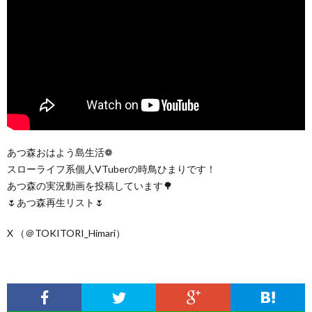
あつ森おはよう島生活❁
スローライフ系個人VTuberの時鳥ひまりです！
あつ森の実況動画を投稿しています🌳
🌷あつ森再生リスト🌷
X （＠TOKITORI_Himari）