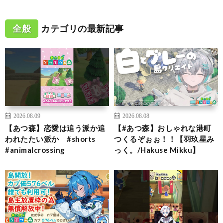
全般
カテゴリの最新記事
2026.08.09
2026.08.08
【あつ森】恋愛は追う派か追
【#あつ森】おしゃれな港町
われたたい派か #shorts
つくるぞぉぉ！！【羽玖星み
#animalcrossing
っく。/Hakuse Mikku】