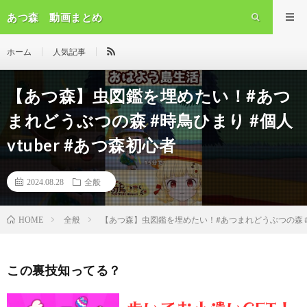
あつ森 動画まとめ
ホーム
人気記事
【あつ森】虫図鑑を埋めたい！#あつ
まれどうぶつの森 #時鳥ひまり #個人
vtuber #あつ森初心者
2024.08.28
全般
全般
【あつ森】虫図鑑を埋めたい！#あつまれどうぶつの森 #時鳥
HOME
この裏技知ってる？