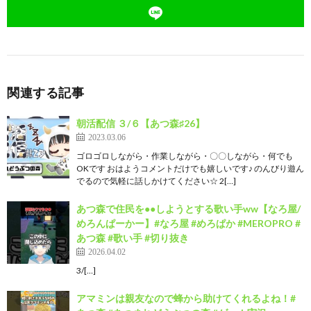
関連する記事
朝活配信 ３/６【あつ森♯26】
2023.03.06
ゴロゴロしながら・作業しながら・〇〇しながら・何でも
OKです おはようコメントだけでも嬉しいです♪ のんびり遊ん
でるので気軽に話しかけてください☆ 2[…]
あつ森で住民を●●しようとする歌い手ww【なろ屋/
めろんぱーかー】#なろ屋 #めろぱか #MEROPRO #
あつ森 #歌い手 #切り抜き
2026.04.02
3/[…]
アマミンは親友なので蜂から助けてくれるよね！#