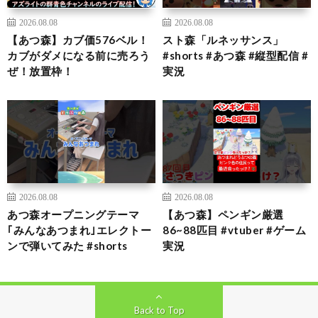
2026.08.08
2026.08.08
【あつ森】カブ価576ベル！
スト森「ルネッサンス」
カブがダメになる前に売ろう
#shorts #あつ森 #縦型配信 #
ぜ！放置枠！
実況
2026.08.08
2026.08.08
あつ森オープニングテーマ
【あつ森】ペンギン厳選
｢みんなあつまれ｣エレクトー
86~88匹目 #vtuber #ゲーム
ンで弾いてみた #shorts
実況
Back to Top