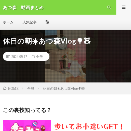
あつ森 動画まとめ
ホーム
人気記事
休日の朝☀️あつ森Vlog🌳🧸
2024.09.17
全般
全般
休日の朝☀️あつ森Vlog🌳🧸
HOME
この裏技知ってる？