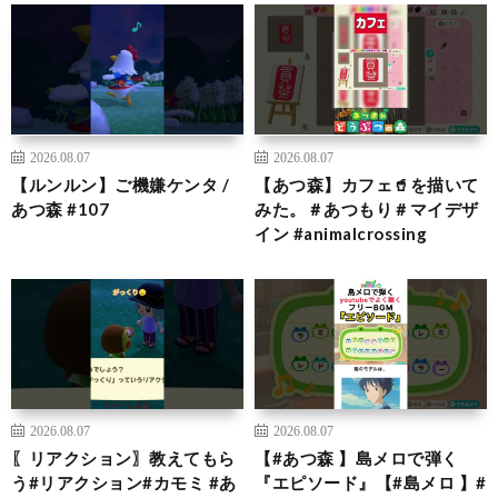
2026.08.07
2026.08.07
【ルンルン】ご機嫌ケンタ /
【あつ森】カフェ🥤を描いて
あつ森 #107
みた。＃あつもり＃マイデザ
イン #animalcrossing
2026.08.07
2026.08.07
〖リアクション〗教えてもら
【#あつ森 】島メロで弾く
う#リアクション#カモミ #あ
『エピソード』【#島メロ 】#