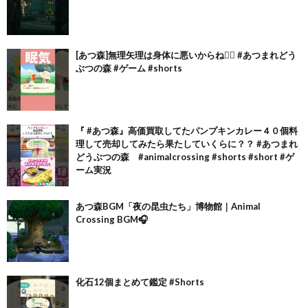
[あつ森]無理矢理は身体に悪いからね🙂‍↕️ #あつまれどう
ぶつの森 #ゲーム #shorts
『 #あつ森』高価買取してたパンプキンカレー４０個料
理して売却してみたら果たしていくらに？？ #あつまれ
どうぶつの森 #animalcrossing #shorts #short #ゲ
ーム実況
あつ森BGM「夜の昆虫たち」博物館｜Animal
Crossing BGM🎧
化石12個まとめて鑑定 #Shorts