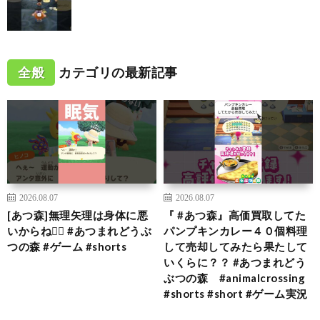
全般
カテゴリの最新記事
2026.08.07
2026.08.07
[あつ森]無理矢理は身体に悪
『 #あつ森』高価買取してた
いからね🙂‍↕️ #あつまれどうぶ
パンプキンカレー４０個料理
つの森 #ゲーム #shorts
して売却してみたら果たして
いくらに？？ #あつまれどう
ぶつの森 #animalcrossing
#shorts #short #ゲーム実況