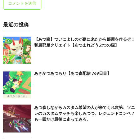
最近の投稿
【あつ森】ついによしのが島に来たから部屋を作るぞ！
和風部屋クリエイト【あつまれどうぶつの森】
あさかつあつもり【あつ森配信 769日目】
あつ森しながらカスタム希望の人が来てくれ次第、ソニ
レのカスタムマッチも楽しみつつ、レジェンドコンペ７
も一回だけ最後に走ってみる。