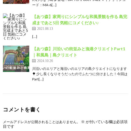
ード：MA-6[…]
【あつ森】家周りにシンプルな和風景観を作る 島完
成まであと5日 気軽にコメください♪
2021.08.13
[…]
【あつ森】川沿いの街並みと漁港クリエイトPart1
｜和風島｜島クリエイト
2024.10.26
川沿いのエリアと海沿いのエリアの島クリエイトになります
🌳 少し長くなりそうだったのでふたつに分けました！今回は
Part[…]
コメントを書く
※
が付いている欄は必須項
メールアドレスが公開されることはありません。
目です