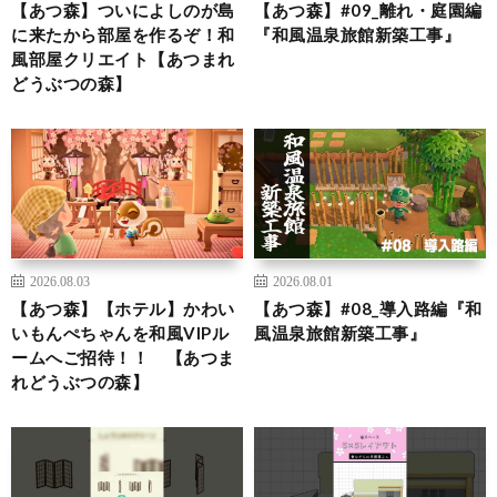
【あつ森】ついによしのが島
【あつ森】#09_離れ・庭園編
に来たから部屋を作るぞ！和
『和風温泉旅館新築工事』
風部屋クリエイト【あつまれ
どうぶつの森】
2026.08.03
2026.08.01
【あつ森】【ホテル】かわい
【あつ森】#08_導入路編『和
いもんぺちゃんを和風VIPル
風温泉旅館新築工事』
ームへご招待！！ 【あつま
れどうぶつの森】