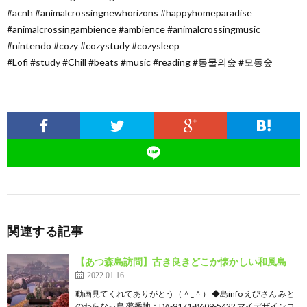
#acnh #animalcrossingnewhorizons #happyhomeparadise
#animalcrossingambience #ambience #animalcrossingmusic
#nintendo #cozy #cozystudy #cozysleep
#Lofi #study #Chill #beats #music #reading #동물의숲 #모동숲
関連する記事
【あつ森島訪問】古き良きどこか懐かしい和風島
2022.01.16
動画見てくれてありがとう（＾_＾） ◆島info えびさん みと
のわらなっ島 夢番地：DA-9171-8609-5422 マイデザインコ