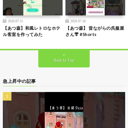
2026.07.31
2026.07.26
【あつ森】和風レトロなホテ
【あつ森】 昔ながらの呉服屋
ル客室を作ってみた
さん👘 #Shorts
Back to Top
急上昇中の記事