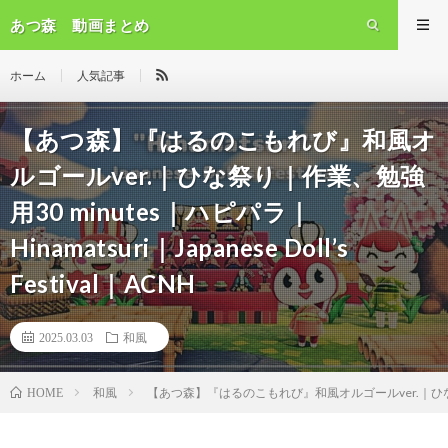
あつ森 動画まとめ
ホーム
人気記事
【あつ森】『はるのこもれび』和風オ
ルゴールver.｜ひな祭り｜作業、勉強
用30 minutes｜ハピパラ｜
Hinamatsuri｜Japanese Doll’s
Festival｜ACNH
2025.03.03
和風
和風
【あつ森】『はるのこもれび』和風オルゴールver.｜ひな祭り｜作業、勉
HOME