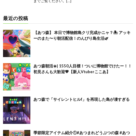
までご覧ください。[…]
最近の投稿
【あつ森】 本日で博物館島クリ完成かニャ？🏝️ アッキ
ーのまた〜り朝活配信！のんびり島生活🌿
あつ森朝活☀️| 1550人目標！ついに博物館でけたー！！
初見さんも大歓迎💖【新人Vtuberここあ】
あつ森で「サイレントヒルf」を再現した島が凄すぎる
季節限定アイテム紹介①#あつまれどうぶつの森 #あつ