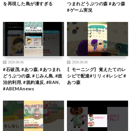
を再現した島が凄すぎる
つまれどうぶつの森 #あつ森
#ゲーム実況
2026.08.06
2026.08.06
#石破茂, #あつ森, #あつまれ
〖モーニング〗覚えたてのレ
どうぶつの森, #じみん島, #政
シピで配達#リリィ#レシピ #
治的利用, #規約違反, #BAN,
あつ森
#ABEMAnews