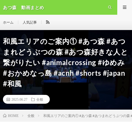
あつ森 動画まとめ
ホーム
人気記事
和風エリアのご案内① #あつ森 #あつ
まれどうぶつの森 #あつ森好きな人と
繋がりたい #animalcrossing #ゆめみ
#おかめなっ島 #acnh #shorts #japan
#和風
2025.06.27
全般
全般
和風エリアのご案内① #あつ森 #あつまれどうぶつの森 #あつ森好きな
HOME