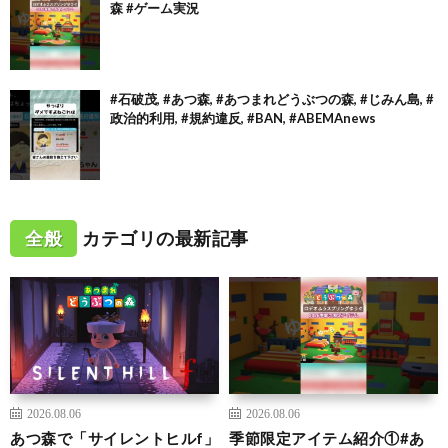
森 #ゲーム実況
#石破茂, #あつ森, #あつまれどうぶつの森, #じみん島, #
政治的利用, #規約違反, #BAN, #ABEMAnews
全般
カテゴリの最新記事
2026.08.06
2026.08.06
あつ森で「サイレントヒルf」
季節限定アイテム紹介①#あ