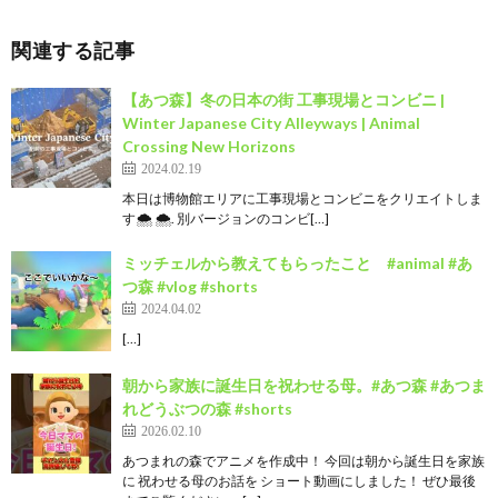
関連する記事
【あつ森】冬の日本の街 工事現場とコンビニ |
Winter Japanese City Alleyways | Animal
Crossing New Horizons
2024.02.19
本日は博物館エリアに工事現場とコンビニをクリエイトしま
す🌨️ 🌨️. 別バージョンのコンビ[…]
ミッチェルから教えてもらったこと #animal #あ
つ森 #vlog #shorts
2024.04.02
[…]
朝から家族に誕生日を祝わせる母。#あつ森 #あつま
れどうぶつの森 #shorts
2026.02.10
あつまれの森でアニメを作成中！ 今回は朝から誕生日を家族
に 祝わせる母のお話を ショート動画にしました！ ぜひ最後