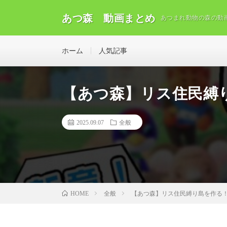
あつ森 動画まとめ
あつまれ動物の森の動
ホーム
人気記事
【あつ森】リス住民縛り
2025.09.07
全般
全般
【あつ森】リス住民縛り島を作る！
HOME