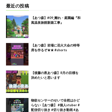
最近の投稿
【あつ森】#09_離れ・庭園編『和
風温泉旅館新築工事』
【あつ森】岩場に花火大会の特等
席を作るぞ★★ #shorts
【後藤の夜あつ森】8月の目標を
決めたいと思います
物欲センサーのせいで全然はかど
らない【あつ森】 #個人vtuber #
配信切り抜き #切り抜き動画 #あ