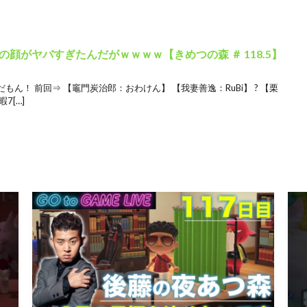
顔がヤバすぎたんだがｗｗｗｗ【きめつの森 ＃ 118.5】
ん！ 前回⇒ 【竈門炭治郎：おわけん】 【我妻善逸：RuBi】 ? 【栗
7[…]