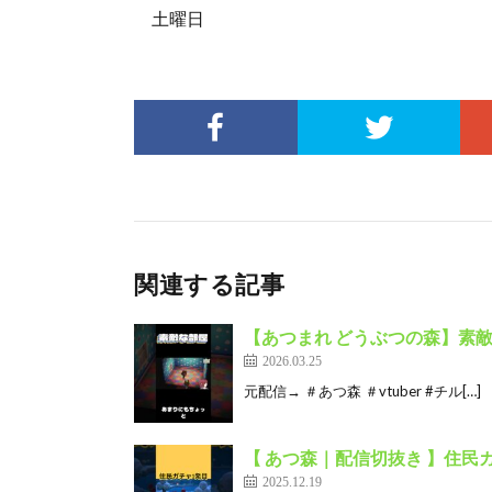
土曜日
関連する記事
【あつまれ どうぶつの森】素
2026.03.25
元配信→ ＃あつ森 ＃vtuber #チル[…]
【 あつ森｜配信切抜き 】住民
2025.12.19