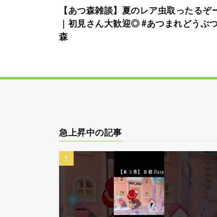
【あつ森雑談】夏のレア虫取ったるぞー
｜初見さん大歓迎◎ #あつまれどうぶ
森
急上昇中の記事