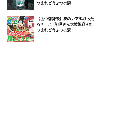
つまれどうぶつの森
【あつ森雑談】夏のレア虫取った
るぞー!!｜初見さん大歓迎◎ #あ
つまれどうぶつの森