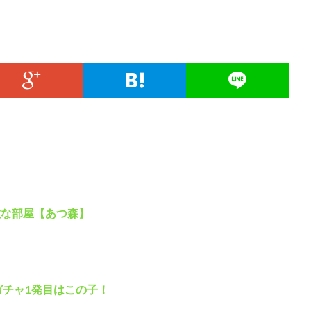
敵な部屋【あつ森】
ガチャ1発目はこの子！