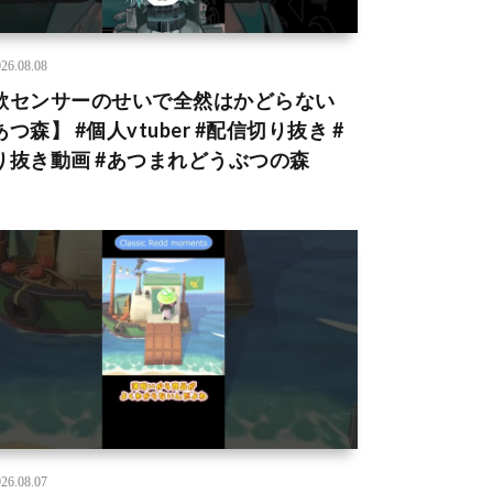
26.08.08
欲センサーのせいで全然はかどらない
つ森】 #個人vtuber #配信切り抜き #
り抜き動画 #あつまれどうぶつの森
26.08.07