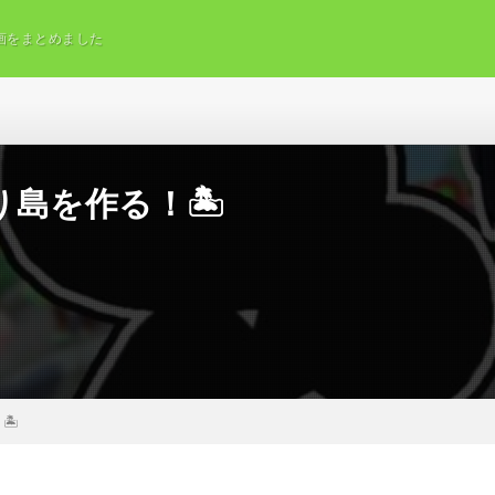
画をまとめました
島を作る！🏝
🏝