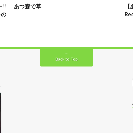
!!
あつ森で草
【
つの
Re
Back to Top