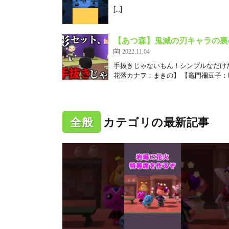
[…]
【あつ森】鬼滅の刃キャラの裏の
2022.11.04
手抜きじゃないもん！シンプルなだけだも
花落カナヲ：まきの】 【竈門禰豆子：暇
全般
カテゴリの最新記事