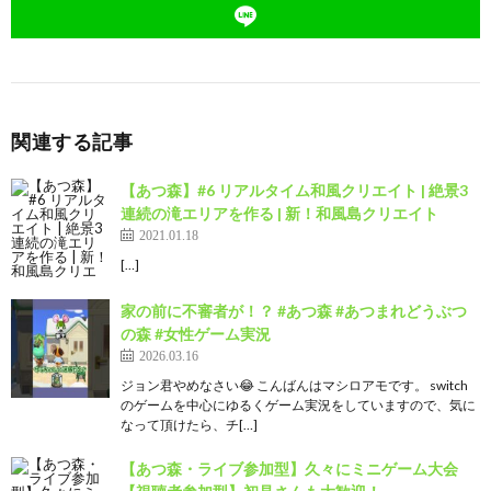
関連する記事
【あつ森】#6 リアルタイム和風クリエイト | 絶景3
連続の滝エリアを作る | 新！和風島クリエイト
2021.01.18
[…]
家の前に不審者が！？ #あつ森 #あつまれどうぶつ
の森 #女性ゲーム実況
2026.03.16
ジョン君やめなさい😂 こんばんはマシロアモです。 switch
のゲームを中心にゆるくゲーム実況をしていますので、気に
なって頂けたら、チ[…]
【あつ森・ライブ参加型】久々にミニゲーム大会