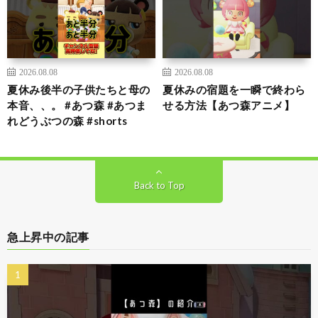
2026.08.08
2026.08.08
夏休み後半の子供たちと母の
夏休みの宿題を一瞬で終わら
本音、、。 #あつ森 #あつま
せる方法【あつ森アニメ】
れどうぶつの森 #shorts
Back to Top
急上昇中の記事