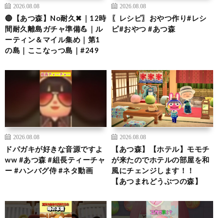
2026.08.08
2026.08.08
🔴【あつ森】No耐久✖｜12時
〖レシピ〗おやつ作り#レシ
間耐久離島ガチャ準備💪｜ル
ピ#おやつ #あつ森
ーティン＆マイル集め｜第1
の島｜ここなっつ島｜#249
2026.08.08
2026.08.08
ドパガキが好きな音源ですよ
【あつ森】【ホテル】モモチ
ww #あつ森 #組長ティーチャ
が来たのでホテルの部屋を和
ー #ハンバグ侍 #ネタ動画
風にチェンジします！！
【あつまれどうぶつの森】