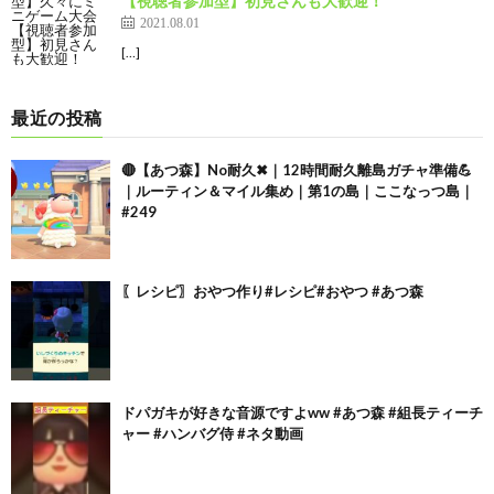
【視聴者参加型】初見さんも大歓迎！
2021.08.01
[…]
最近の投稿
🔴【あつ森】No耐久✖｜12時間耐久離島ガチャ準備💪
｜ルーティン＆マイル集め｜第1の島｜ここなっつ島｜
#249
〖レシピ〗おやつ作り#レシピ#おやつ #あつ森
ドパガキが好きな音源ですよww #あつ森 #組長ティーチ
ャー #ハンバグ侍 #ネタ動画