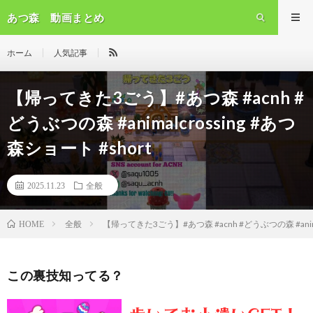
あつ森 動画まとめ
ホーム
人気記事
【帰ってきた3ごう】#あつ森 #acnh #
どうぶつの森 #animalcrossing #あつ
森ショート #short
2025.11.23
全般
全般
【帰ってきた3ごう】#あつ森 #acnh #どうぶつの森 #animal
HOME
この裏技知ってる？