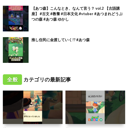
【あつ森】こんなとき、なんて言う？ vol.2 【古語講
座】 #古文 #教養 #日本文化 #vtuber #あつまれどうぶ
つの森 #あつ森 ゆかし
推し住民に金渡していく!? #あつ森
全般
カテゴリの最新記事