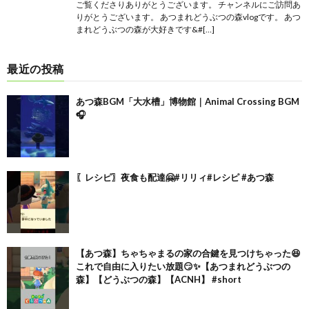
ご覧くださりありがとうございます。 チャンネルにご訪問あ
りがとうございます。 あつまれどうぶつの森vlogです。 あつ
まれどうぶつの森が大好きです&#[…]
最近の投稿
あつ森BGM「大水槽」博物館｜Animal Crossing BGM
🎧
〖レシピ〗夜食も配達🤗#リリィ#レシピ #あつ森
【あつ森】ちゃちゃまるの家の合鍵を見つけちゃった😆
これで自由に入りたい放題😏✨【あつまれどうぶつの
森】【どうぶつの森】【ACNH】 #short