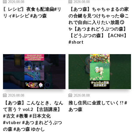
2026.08.08
2026.08.08
〖レシピ〗夜食も配達🤗#リ
【あつ森】ちゃちゃまるの家
リィ#レシピ #あつ森
の合鍵を見つけちゃった😆こ
れで自由に入りたい放題😏
✨【あつまれどうぶつの森】
【どうぶつの森】【ACNH】
#short
2026.08.08
2026.08.08
【あつ森】こんなとき、なん
推し住民に金渡していく!? #
て言う？ vol.2 【古語講座】
あつ森
#古文 #教養 #日本文化
#vtuber #あつまれどうぶつ
の森 #あつ森 ゆかし