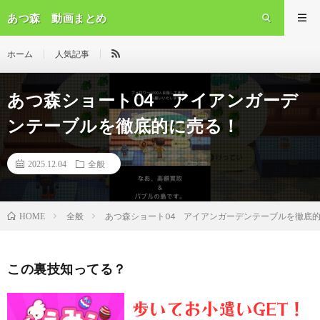
あつ森 動画まとめ
ホーム
人気記事
あつ森ショート04 アイアンガーデ
ンテーブルを徹底的に売る！
2025.12.04
全般
全般
あつ森ショート04 アイアンガーデンテーブルを徹底
HOME
この裏技知ってる？