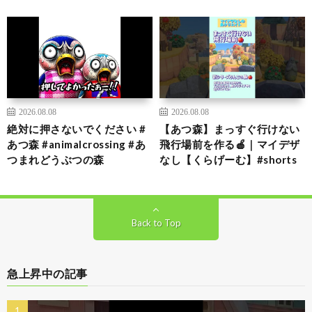
2026.08.08
2026.08.08
絶対に押さないでください #
【あつ森】まっすぐ行けない
あつ森 #animalcrossing #あ
飛行場前を作る🍎｜マイデザ
つまれどうぶつの森
なし【くらげーむ】#shorts
Back to Top
急上昇中の記事