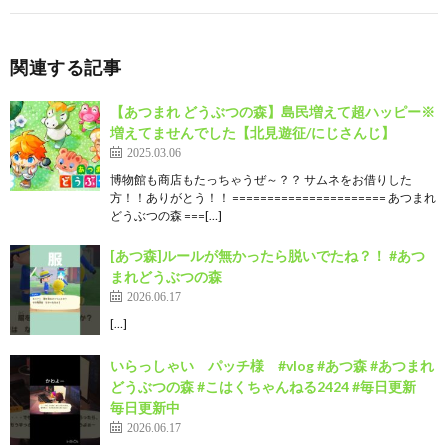
関連する記事
【あつまれ どうぶつの森】島民増えて超ハッピー※
増えてませんでした【北見遊征/にじさんじ】
2025.03.06
博物館も商店もたっちゃうぜ～？？ サムネをお借りした
方！！ありがとう！！ ====================== あつまれ
どうぶつの森 ===[…]
[あつ森]ルールが無かったら脱いでたね？！ #あつ
まれどうぶつの森
2026.06.17
[…]
いらっしゃい パッチ様 #vlog #あつ森 #あつまれ
どうぶつの森 #こはくちゃんねる2424 #毎日更新
毎日更新中
2026.06.17