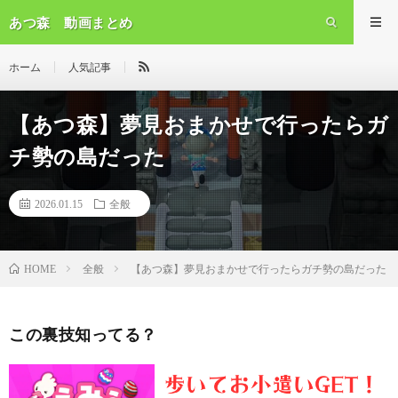
あつ森 動画まとめ
ホーム
人気記事
【あつ森】夢見おまかせで行ったらガ
チ勢の島だった
2026.01.15
全般
全般
【あつ森】夢見おまかせで行ったらガチ勢の島だった
HOME
この裏技知ってる？