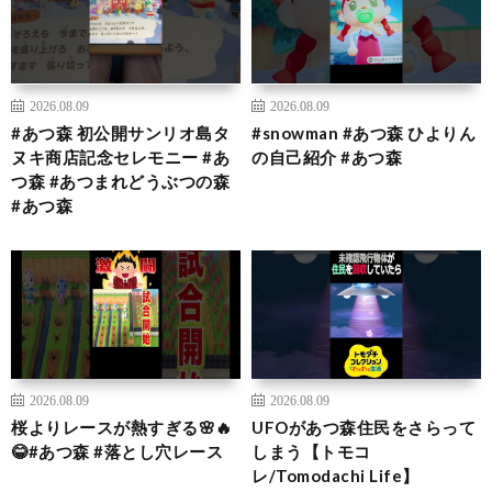
2026.08.09
2026.08.09
#あつ森 初公開サンリオ島タ
#snowman #あつ森 ひよりん
ヌキ商店記念セレモニー #あ
の自己紹介 #あつ森
つ森 #あつまれどうぶつの森
#あつ森
2026.08.09
2026.08.09
桜よりレースが熱すぎる🌸🔥
UFOがあつ森住民をさらって
😂#あつ森 #落とし穴レース
しまう【トモコ
レ/Tomodachi Life】