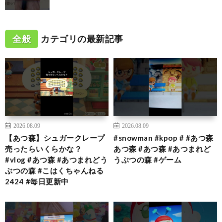
全般
カテゴリの最新記事
2026.08.09
2026.08.09
【あつ森】シュガークレープ
#snowman #kpop # #あつ森
売ったらいくらかな？
あつ森 #あつ森 #あつまれど
#vlog #あつ森 #あつまれどう
うぶつの森 #ゲーム
ぶつの森 #こはくちゃんねる
2424 #毎日更新中