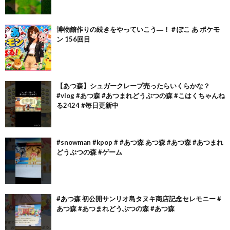
博物館作りの続きをやっていこう―！＃ぽこ あ ポケモ
ン 156回目
【あつ森】シュガークレープ売ったらいくらかな？
#vlog #あつ森 #あつまれどうぶつの森 #こはくちゃんね
る2424 #毎日更新中
#snowman #kpop # #あつ森 あつ森 #あつ森 #あつまれ
どうぶつの森 #ゲーム
#あつ森 初公開サンリオ島タヌキ商店記念セレモニー #
あつ森 #あつまれどうぶつの森 #あつ森