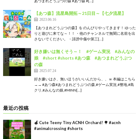
あつまれどうぶつの森 #あつ森 #[…]
【あつ森】流星島開拓～21日目～【七夕流星】
2023.06.16
【あつまれどうぶつの森】を のんびりやってきます！ ゆった
りと遊びに来てな～！！ ・他のチャンネルで無闇に名前を出
さないでください。 ・誹謗中傷や第三[…]
好き嫌いは無くそう～！ #ゲーム実況 #みんなの
娘 #short #shorts #あつ森 #あつまれどうぶつ
の森
2025.07.24
好き嫌いはさ、無いほうがいいんだから、、ｗ 本編はこちら
→→ #あつ森#あつまれどうぶつの森,#ゲーム実況,#整地,#島
クリ,#みんなの娘,#MINN[…]
最近の投稿
🍎 Cute Teeny Tiny ACNH Orchard! 🌳 #acnh
#animalcrossing #shorts