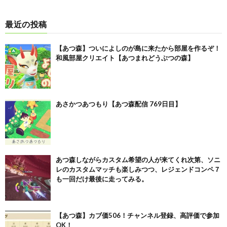
最近の投稿
【あつ森】ついによしのが島に来たから部屋を作るぞ！
和風部屋クリエイト【あつまれどうぶつの森】
あさかつあつもり【あつ森配信 769日目】
あつ森しながらカスタム希望の人が来てくれ次第、ソニ
レのカスタムマッチも楽しみつつ、レジェンドコンペ７
も一回だけ最後に走ってみる。
【あつ森】カブ価506！チャンネル登録、高評価で参加
OK！