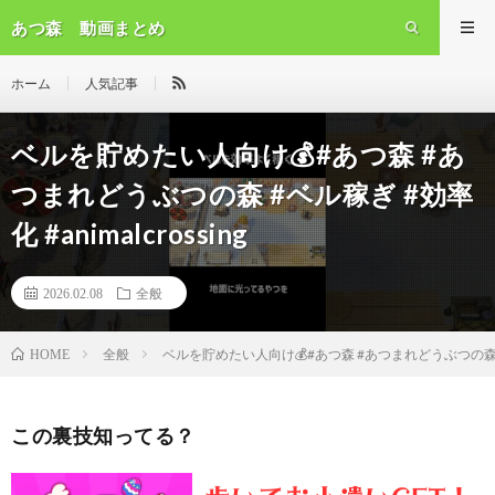
あつ森 動画まとめ
ホーム
人気記事
ベルを貯めたい人向け💰#あつ森 #あ
つまれどうぶつの森 #ベル稼ぎ #効率
化 #animalcrossing
2026.02.08
全般
全般
ベルを貯めたい人向け💰#あつ森 #あつまれどうぶつの森 #ベル稼
HOME
この裏技知ってる？