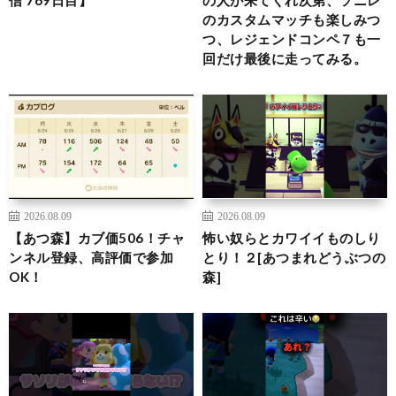
信 769日目】
の人が来てくれ次第、ソニレ
のカスタムマッチも楽しみつ
つ、レジェンドコンペ７も一
回だけ最後に走ってみる。
2026.08.09
2026.08.09
【あつ森】カブ価506！チャ
怖い奴らとカワイイものしり
ンネル登録、高評価で参加
とり！２[あつまれどうぶつの
OK！
森]