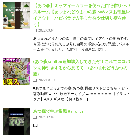
【あつ森】ミッフィーカラーを使った自宅作り〜バ
スルーム【あつまれどうぶつの森 6×6マスお部屋レ
イアウト｜ハピパラで入手した柱や仕切り壁を使
う】
2022.09.04
あつまれどうぶつの森、自宅の部屋レイアウトの動画です。
今回はかなりお久しぶりに自宅の1階の右のお部屋にバスル
ームを作りました。 以前同じお部屋にバス[…]
(あつ森)amiibo追加購入してきたぞ！これでニコバ
ンを神引きするから見てて！(あつまれどうぶつの
森)
2022.08.19
■あつまれどうぶつの森(あつ森)再生リストはこちら ・どう
森系動画 → ・生放送アーカイブ → ＝＝＝＝＝＝ 【イラスト
タグ】#スナザメ絵 【切り抜き[…]
あつ森で学ぶ常識 #shorts
2024.12.07
[…]