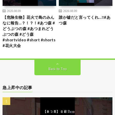
2026.08.09
2026.08.09
【危険生物】花火で島のみん
誰か嘘だと言ってくれ…‼️#あ
なに報告…？！？！#あつ森 #
つ森
どうぶつの森 #あつまれどう
ぶつの森 #どう森
#shortvideo #short #shorts
#花火大会
Back to Top
急上昇中の記事