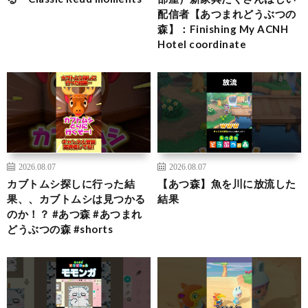
配信者【あつまれどうぶつの
森】：Finishing My ACNH
Hotel coordinate
2026.08.07
2026.08.07
カブトムシ探しに行った結
【あつ森】魚を川に放流した
果、、カブトムシは見つかる
結果
のか！？ #あつ森 #あつまれ
どうぶつの森 #shorts