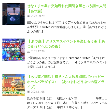
せなくまの島に突如現れた間引き屋という謎の人間
【あつ森】
2025.09.29
((((なんですかこれは？)))) １０万ベル集めるまで終われませ
ん生配信！switch２にお引越ししました。🏝【あつまれどう
ぶつの森[…]
【 あつ森 】クリスマスイベントを楽しもう🎄【 あ
つまれどうぶつの森 】
2023.12.26
ご視聴ありがとうございます！ Nintendo Switch「あつまれ
どうぶつの森」の実況動画です。 一緒にクリスマスイベント
を楽しみましょう[…]
【あつ森／朝活】初見さん大歓迎♪朝活でハッピー
ホームパラダイス♪ 【あつまれどうぶつの森／ラ
イブ】
2024.11.06
次の予定 ６日（水） 朝活／ハピパラ 午前１１
時くらいからあつ森 ７日（木） 午前１１時くらいからビル
ダーズ２ ８日（金） 午前１１時くら[…]