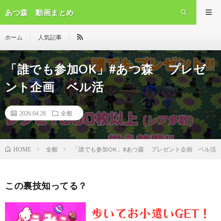
あつ森 動画まとめ
ホーム
人気記事
「誰でも参加OK」#あつ森 プレゼ
ント企画 ベル活
2026.04.28
全般
全般
「誰でも参加OK」#あつ森 プレゼント企画 ベル活
HOME
この裏技知ってる？