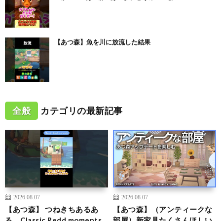
【あつ森】魚を川に放流した結果
全般
カテゴリの最新記事
2026.08.07
2026.08.07
【あつ森】 つねきちあるあ
【あつ森】（アンティークな
る Classic Redd moments
部屋）新家具たくさんほしい