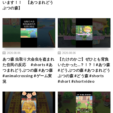
います！！ 【あつまれどう
ぶつの森】
2026.08.06
2026.08.06
あつ森 虫取り大会虫を盗まれ
【たけのかご】ぜひとも背負
た住民の反応 #shorts #あ
いたかった…？！？！#あつ森
つまれどうぶつの森 #あつ森
#どうぶつの森 #あつまれどう
#animalcrossing #ゲーム実
ぶつの森 #どう森 #shorts
況
#short #shortvideo