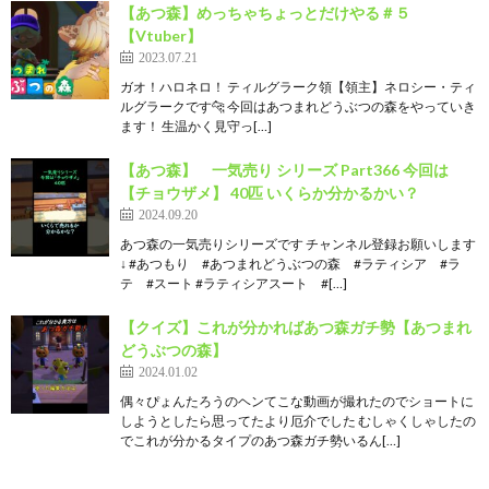
【あつ森】めっちゃちょっとだけやる＃５
【Vtuber】
2023.07.21
ガオ！ハロネロ！ ティルグラーク領【領主】ネロシー・ティ
ルグラークです🐆 今回はあつまれどうぶつの森をやっていき
ます！ 生温かく見守っ[…]
【あつ森】 一気売り シリーズ Part366 今回は
【チョウザメ】 40匹 いくらか分かるかい？
2024.09.20
あつ森の一気売りシリーズです チャンネル登録お願いします
↓ #あつもり #あつまれどうぶつの森 #ラティシア #ラ
テ #スート #ラティシアスート #[…]
【クイズ】これが分かればあつ森ガチ勢【あつまれ
どうぶつの森】
2024.01.02
偶々ぴょんたろうのヘンてこな動画が撮れたのでショートに
しようとしたら思ってたより厄介でした むしゃくしゃしたの
でこれが分かるタイプのあつ森ガチ勢いるん[…]