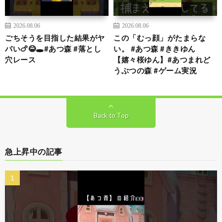
2026.08.06
2026.08.06
ごちそうを目指した結果がヤ
この「むっ顔」がたまらな
バい🍗😂🕳️#あつ森 #落とし
い。 #あつ森 #ききゆん
穴レース
【嬉々桜ゆん】#あつまれど
うぶつの森 #ゲーム実況
Back to Top
急上昇中の記事