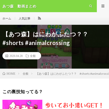
あつ森 動画まとめ
ホーム
人気記事
【あつ森】はにわがふたつ？？
#shorts #animalcrossing
2026.04.28
全般
全般
【あつ森】はにわがふたつ？？ #shorts #animalcrossi
HOME
この裏技知ってる？