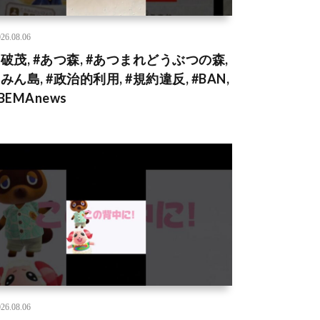
26.08.06
石破茂, #あつ森, #あつまれどうぶつの森,
みん島, #政治的利用, #規約違反, #BAN,
BEMAnews
26.08.06