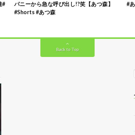
#
パニーから急な呼び出し!?笑【あつ森】
#
#Shorts #あつ森
Back to Top