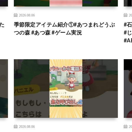
2026.08.06
20
た
季節限定アイテム紹介①#あつまれどうぶ
#
つの森 #あつ森 #ゲーム実況
#じ
#A
2026.08.06
20