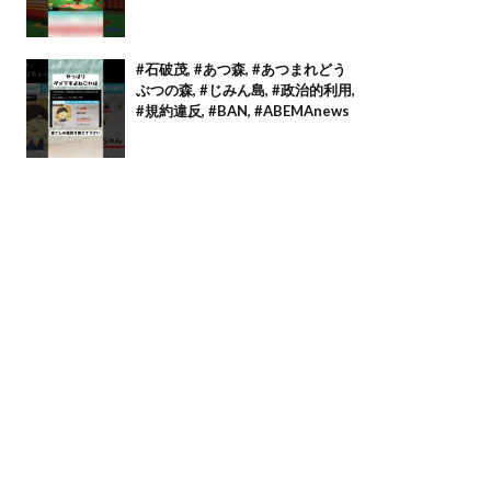
#石破茂, #あつ森, #あつまれどう
ぶつの森, #じみん島, #政治的利用,
#規約違反, #BAN, #ABEMAnews