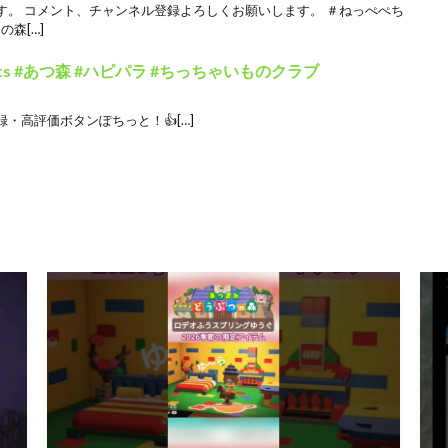
す。 コメント、チャンネル登録よろしくお願いします。 ＃ねっぺぺち
森[…]
ts #あつ森 #ハピパラ #ちっちゃいものクラブ
・高評価ボタンぽちっと！👍[…]