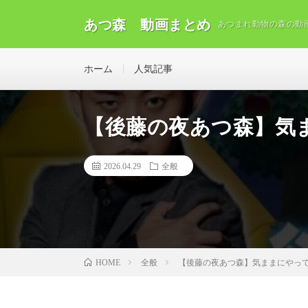
あつ森 動画まとめ
あつまれ動物の森の動
ホーム
人気記事
【後藤の夜あつ森】気
2026.04.29
全般
全般
【後藤の夜あつ森】気ままにやっ
HOME