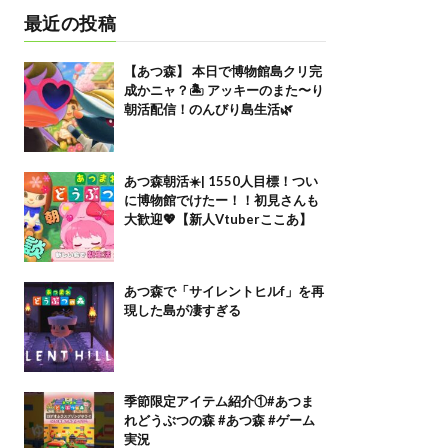
最近の投稿
【あつ森】 本日で博物館島クリ完
成かニャ？🏝️ アッキーのまた〜り
朝活配信！のんびり島生活🌿
あつ森朝活☀️| 1550人目標！つい
に博物館でけたー！！初見さんも
大歓迎💖【新人Vtuberここあ】
あつ森で「サイレントヒルf」を再
現した島が凄すぎる
季節限定アイテム紹介①#あつま
れどうぶつの森 #あつ森 #ゲーム
実況