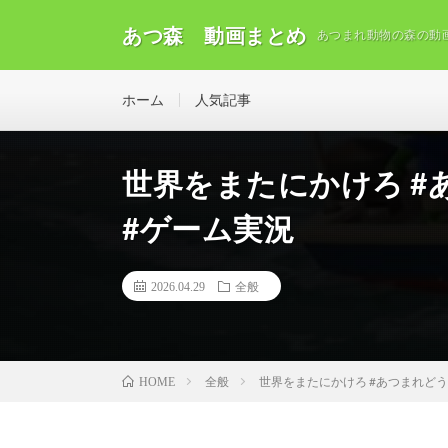
あつ森 動画まとめ
あつまれ動物の森の動
ホーム
人気記事
世界をまたにかけろ #
#ゲーム実況
2026.04.29
全般
全般
世界をまたにかけろ #あつまれどう
HOME