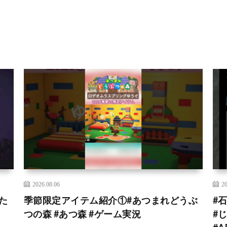
2026.08.06
20
た
季節限定アイテム紹介①#あつまれどうぶ
#
つの森 #あつ森 #ゲーム実況
#じ