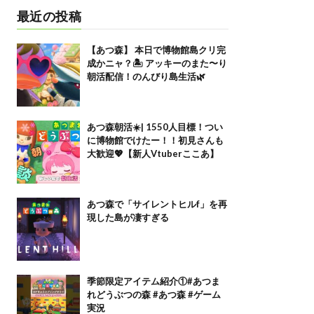
最近の投稿
【あつ森】 本日で博物館島クリ完
成かニャ？🏝️ アッキーのまた〜り
朝活配信！のんびり島生活🌿
あつ森朝活☀️| 1550人目標！つい
に博物館でけたー！！初見さんも
大歓迎💖【新人Vtuberここあ】
あつ森で「サイレントヒルf」を再
現した島が凄すぎる
季節限定アイテム紹介①#あつま
れどうぶつの森 #あつ森 #ゲーム
実況