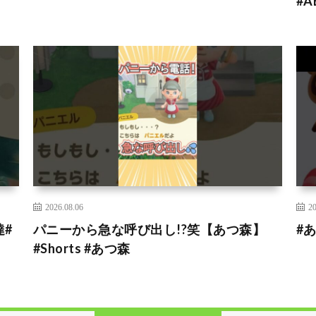
#A
2026.08.06
20
#
パニーから急な呼び出し!?笑【あつ森】
#
#Shorts #あつ森