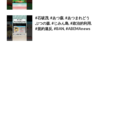
#石破茂, #あつ森, #あつまれどう
ぶつの森, #じみん島, #政治的利用,
#規約違反, #BAN, #ABEMAnews