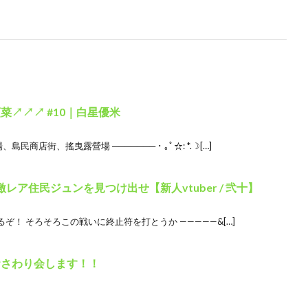
菜↗↗↗ #10｜白星優米
島民商店街、搖曳露營場 ─────── ･ ｡ﾟ☆: *.☽[…]
レア住民ジュンを見つけ出せ【新人vtuber / 弐十】
！ そろそろこの戦いに終止符を打とうか —————&[…]
おさわり会します！！