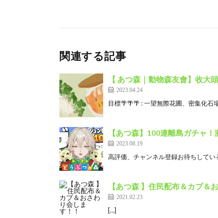
関連する記事
【 あつ森｜動物森友會】收大頭
2023.04.24
目標🌴🌴🌴 : 一望無際花圃、密集化石場、
【あつ森】100連離島ガチャ！激
2023.08.19
高評価、チャンネル登録お待ちしているぞ
【あつ森 】住民配布＆カブ＆
2021.02.23
[…]