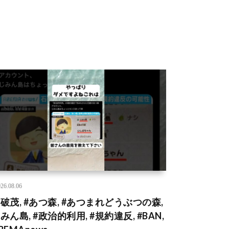
26.08.06
石破茂, #あつ森, #あつまれどうぶつの森,
みん島, #政治的利用, #規約違反, #BAN,