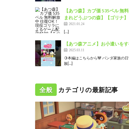
【あつ森】カブ価 535ベル 無
まれどうぶつの森】【ゴリナ】
2021.01.24
[…]
【あつ森アニメ】お小遣いをすべて
2025.03.11
🍋本編はこちらから🐼 パンダ家族の
族[…]
全般
カテゴリの最新記事