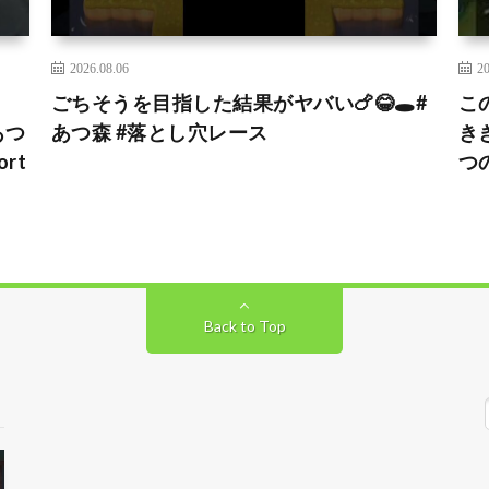
2026.08.06
20
ごちそうを目指した結果がヤバい🍗😂🕳️#
こ
あつ
あつ森 #落とし穴レース
き
rt
つ
Back to Top