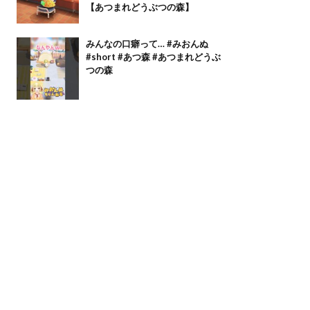
【あつまれどうぶつの森】
みんなの口癖って… #みおんぬ
#short #あつ森 #あつまれどうぶ
つの森