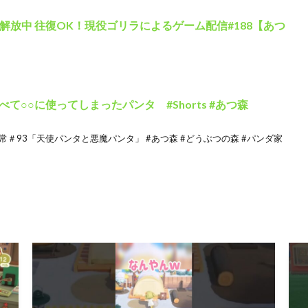
料解放中 往復OK！現役ゴリラによるゲーム配信#188【あつ
○○に使ってしまったパンタ #Shorts #あつ森
日常＃93「天使パンタと悪魔パンタ」 #あつ森 #どうぶつの森 #パンダ家