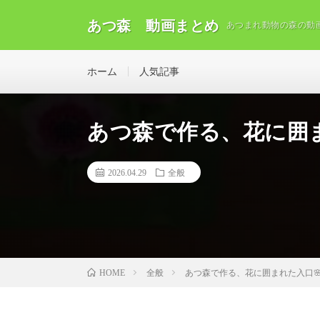
あつ森 動画まとめ
あつまれ動物の森の動
ホーム
人気記事
あつ森で作る、花に囲ま
2026.04.29
全般
全般
あつ森で作る、花に囲まれた入口
HOME