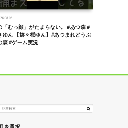
26.08.06
の「むっ顔」がたまらない。 #あつ森 #
きゆん 【嬉々桜ゆん】#あつまれどうぶ
の森 #ゲーム実況
月を選択