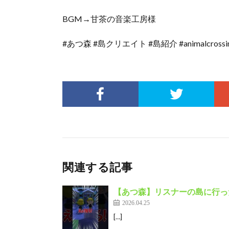
BGM→甘茶の音楽工房様
#あつ森 #島クリエイト #島紹介 #animalcrossi
関連する記事
【あつ森】リスナーの島に行ったら様
2026.04.25
[…]