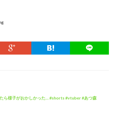
ng
子がおかしかった… #shorts #vtuber #あつ森