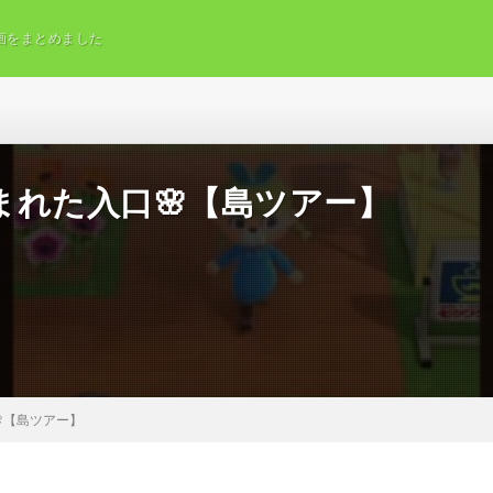
画をまとめました
れた入口🌸【島ツアー】
【島ツアー】