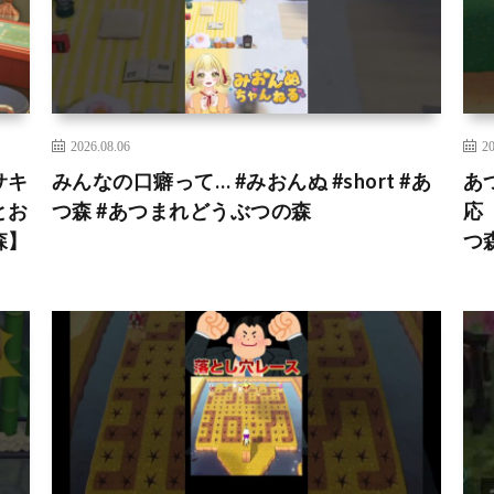
2026.08.06
20
サキ
みんなの口癖って… #みおんぬ #short #あ
あ
とお
つ森 #あつまれどうぶつの森
応
森】
つ森