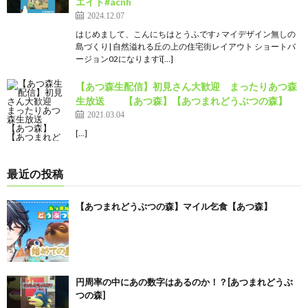
エイト#acnh
2024.12.07
はじめまして、こんにちはとうふです♪ マイデザイン無しの
島づくり| 自然溢れる丘の上の住宅街レイアウト ショートバ
ージョン02になりますἳ[…]
【あつ森生配信】初見さん大歓迎 まったりあつ森
生放送 【あつ森】【あつまれどうぶつの森】
2021.03.04
[…]
最近の投稿
【あつまれどうぶつの森】マイル乞食【あつ森】
円周率の中にあの数字はあるのか！？[あつまれどうぶ
つの森]