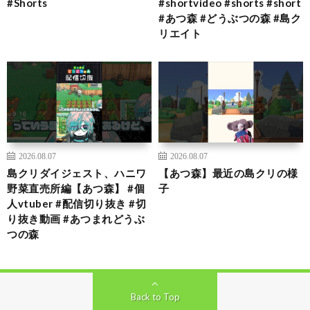
#Shorts
#shortvideo #shorts #short
#あつ森 #どうぶつの森 #島ク
リエイト
2026.08.07
2026.08.07
島クリダイジェスト、ハニワ
【あつ森】最近の島クリの様
野菜直売所編【あつ森】 #個
子
人vtuber #配信切り抜き #切
り抜き動画 #あつまれどうぶ
つの森
Back to Top