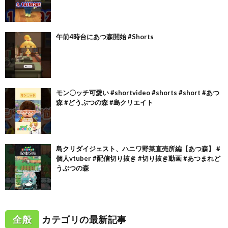
午前4時台にあつ森開始 #Shorts
モン〇ッチ可愛い #shortvideo #shorts #short #あつ
森 #どうぶつの森 #島クリエイト
島クリダイジェスト、ハニワ野菜直売所編【あつ森】 #
個人vtuber #配信切り抜き #切り抜き動画 #あつまれど
うぶつの森
全般
カテゴリの最新記事