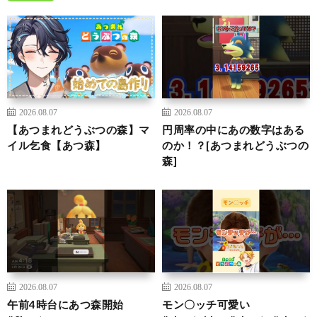
2026.08.07
2026.08.07
【あつまれどうぶつの森】マ
円周率の中にあの数字はある
イル乞食【あつ森】
のか！？[あつまれどうぶつの
森]
2026.08.07
2026.08.07
午前4時台にあつ森開始
モン〇ッチ可愛い