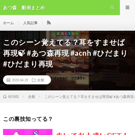
あつ森 動画まとめ
ホーム
人気記事
このシーン覚えてる？耳をすませば
再現🍃 #あつ森再現 #acnh #ひだまり
#ひだまり再現
2026.04.29
全般
全般
このシーン覚えてる？耳をすませば再現🍃 #あつ森再現 #
HOME
この裏技知ってる？