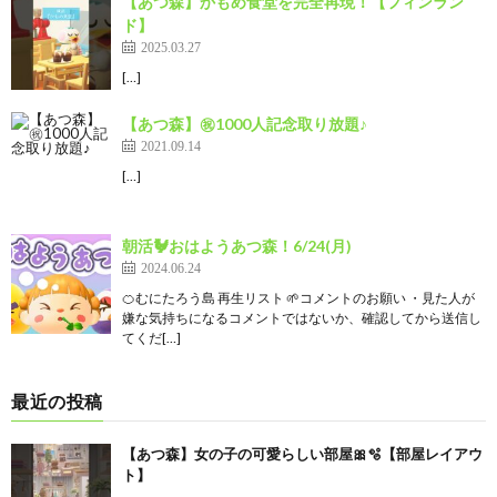
【あつ森】かもめ食堂を完全再現！【フィンラン
ド】
2025.03.27
[…]
【あつ森】㊗1000人記念取り放題♪
2021.09.14
[…]
朝活🐓おはようあつ森！6/24(月)
2024.06.24
🍊むにたろう島 再生リスト 🌱コメントのお願い ・見た人が
嫌な気持ちになるコメントではないか、確認してから送信し
てくだ[…]
最近の投稿
【あつ森】女の子の可愛らしい部屋🎀🫧【部屋レイアウ
ト】