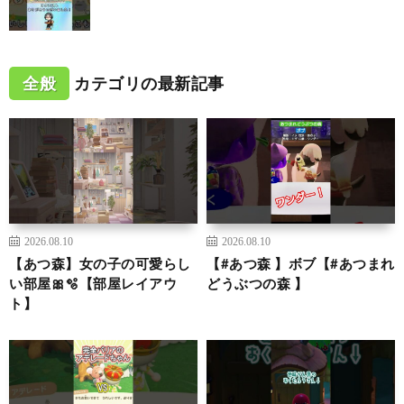
全般
カテゴリの最新記事
2026.08.10
2026.08.10
【あつ森】女の子の可愛らし
【#あつ森 】ボブ【#あつまれ
い部屋🎀🫧【部屋レイアウ
どうぶつの森 】
ト】