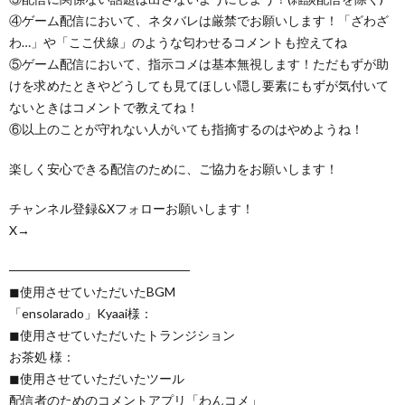
④ゲーム配信において、ネタバレは厳禁でお願いします！「ざわざ
わ…」や「ここ伏線」のような匂わせるコメントも控えてね
⑤ゲーム配信において、指示コメは基本無視します！ただもずが助
けを求めたときやどうしても見てほしい隠し要素にもずが気付いて
ないときはコメントで教えてね！
⑥以上のことが守れない人がいても指摘するのはやめようね！
楽しく安心できる配信のために、ご協力をお願いします！
チャンネル登録&Xフォローお願いします！
X→
────────────────────
◼︎使用させていただいたBGM
「ensolarado」Kyaai様：
◼︎使用させていただいたトランジション
お茶処 様：
◼︎使用させていただいたツール
配信者のためのコメントアプリ「わんコメ」