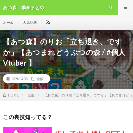
あつ森 動画まとめ
ホーム
人気記事
【あつ森】のりお「立ち退き、です
か」【あつまれどうぶつの森 / #個人
Vtuber 】
2026.04.30
全般
全般
【あつ森】のりお「立ち退き、ですか」【あつまれどうぶつの森
HOME
この裏技知ってる？