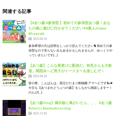
関連する記事
【#あつ森 #参加型 】初めての参加型あつ森！あな
たの島に遊びに行かせてください✈#新人vtuber
#freetalk
2025.06.19
参加希望の方は説明をしっかり読んでください🐈 初めての参
加型なので至らない点もあるかもしれませんが、ゆっくりや
っていきたいです[…]
【あつ森】こんな夜更けに配信だ。初見さんも大歓
迎。関西弁ヘビ男子がイースターを楽しむぞ！
2023.04.10
皆の衆、こんばんは。国立ひだまり動物園 アマヘビです🐍☀
今日も【あつまれどうぶつの森】をしながら雑談しますー！
のんび[…]
【あつ森Vlog】掲示板に鳥がいたら、、、 #あつ森
#shorts #animalcrossing
2023.11.02