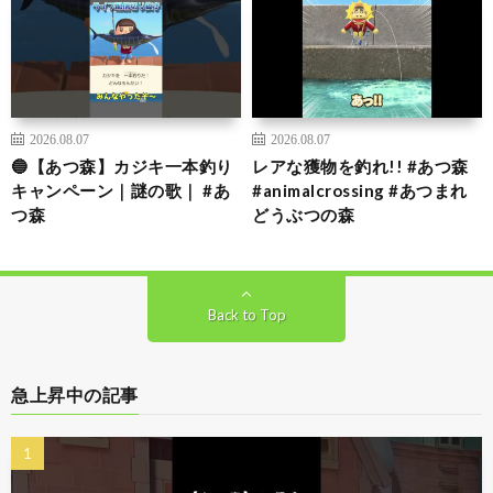
2026.08.07
2026.08.07
🔵【あつ森】カジキ一本釣り
レアな獲物を釣れ!! #あつ森
キャンペーン｜謎の歌｜ #あ
#animalcrossing #あつまれ
つ森
どうぶつの森
Back to Top
急上昇中の記事