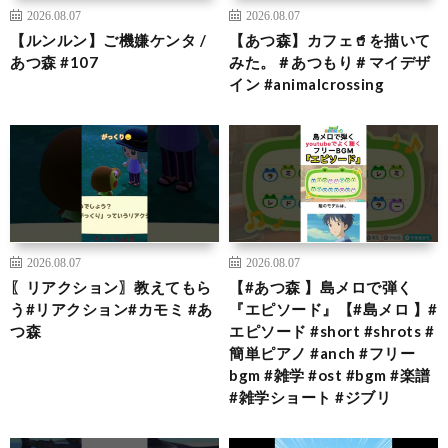
2026.08.07
2026.08.07
【ルンルン】ご機嫌ケンタ /
【あつ森】カフェ🥤を描いて
あつ森 #107
みた。＃あつもり＃マイデザ
イン #animalcrossing
2026.08.07
2026.08.07
〖リアクション〗教えてもら
【#あつ森 】島メロで弾く
う#リアクション#カモミ #あ
『エピソード』【#島メロ 】#
つ森
エピソード #short #shrots #
簡単ピアノ #anch #フリー
bgm #雑学 #ost #bgm #楽譜
#雑学ショート #ジブリ