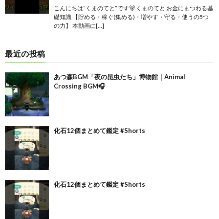
こんにちは“くまのてと”です🐻 くまのてと お金にまつわる基
礎知識 【貯める・稼ぐ(集める)・増やす・守る・使うの5つ
の力】 本動画に[…]
最近の投稿
あつ森BGM「夜の昆虫たち」博物館｜Animal
Crossing BGM🎧
化石12個まとめて鑑定 #Shorts
化石12個まとめて鑑定 #Shorts