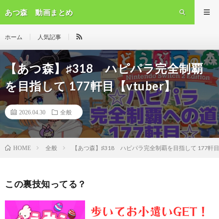
あつ森 動画まとめ
ホーム
人気記事
【あつ森】♯318 ハピパラ完全制覇
を目指して 177軒目【vtuber】
2026.04.30
全般
全般
【あつ森】♯318 ハピパラ完全制覇を目指して 177軒目【
HOME
この裏技知ってる？