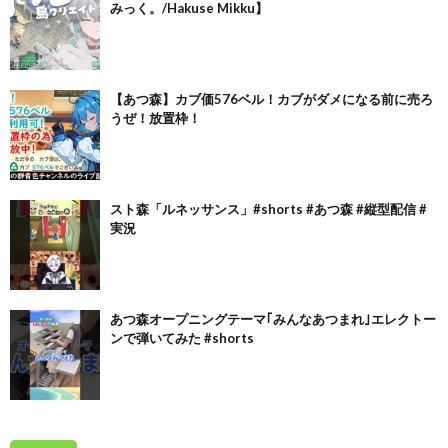
みっく。/Hakuse Mikku】
【あつ森】カブ価576ベル！カブがダメになる前に売ろ
うぜ！放置枠！
スト森「ルネッサンス」#shorts #あつ森 #縦型配信 #
実況
あつ森オープニングテーマ｢みんなあつまれ｣エレクトー
ンで弾いてみた #shorts