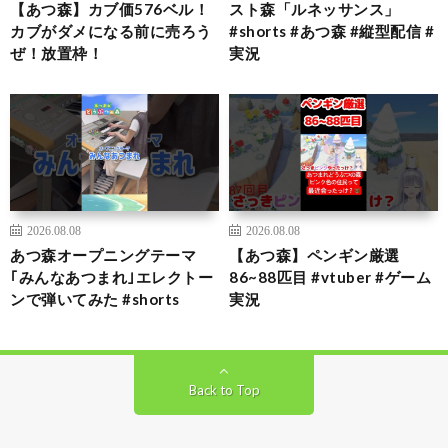
【あつ森】カブ価576ベル！
スト森「ルネッサンス」
カブがダメになる前に売ろう
#shorts #あつ森 #縦型配信 #
ぜ！放置枠！
実況
2026.08.08
2026.08.08
あつ森オープニングテーマ
【あつ森】ペンギン厳選
｢みんなあつまれ｣エレクトー
86~88匹目 #vtuber #ゲーム
ンで弾いてみた #shorts
実況
Back to Top