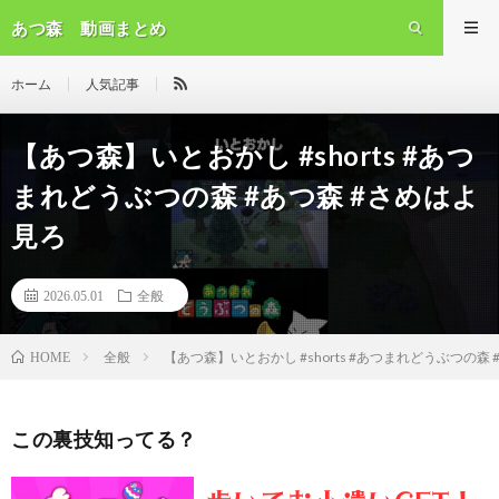
あつ森 動画まとめ
ホーム
人気記事
【あつ森】いとおかし #shorts #あつ
まれどうぶつの森 #あつ森 #さめはよ
見ろ
2026.05.01
全般
全般
【あつ森】いとおかし #shorts #あつまれどうぶつの森
HOME
この裏技知ってる？