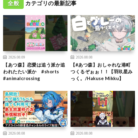
全般
カテゴリの最新記事
2026.08.09
2026.08.08
【あつ森】恋愛は追う派か追
【#あつ森】おしゃれな港町
われたたい派か #shorts
つくるぞぉぉ！！【羽玖星み
#animalcrossing
っく。/Hakuse Mikku】
2026.08.08
2026.08.08