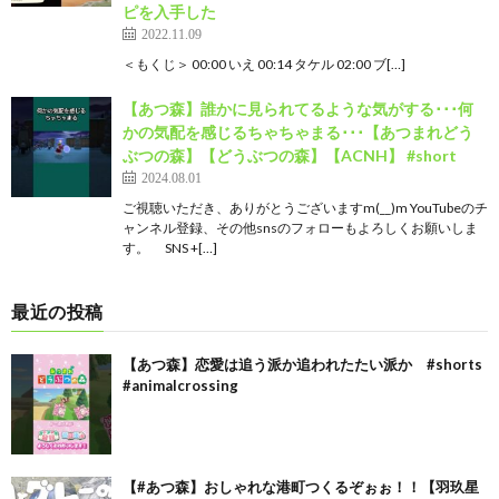
ピを入手した
2022.11.09
＜もくじ＞ 00:00 いえ 00:14 タケル 02:00 ブ[…]
【あつ森】誰かに見られてるような気がする･･･何
かの気配を感じるちゃちゃまる･･･【あつまれどう
ぶつの森】【どうぶつの森】【ACNH】 #short
2024.08.01
ご視聴いただき、ありがとうございますm(__)m YouTubeのチ
ャンネル登録、その他snsのフォローもよろしくお願いしま
す。 SNS +[…]
最近の投稿
【あつ森】恋愛は追う派か追われたたい派か #shorts
#animalcrossing
【#あつ森】おしゃれな港町つくるぞぉぉ！！【羽玖星