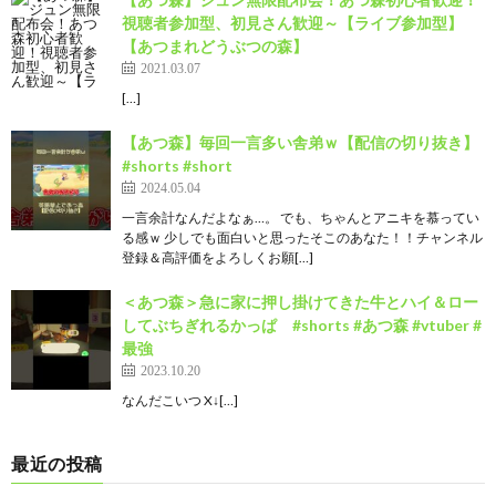
視聴者参加型、初見さん歓迎～【ライブ参加型】
【あつまれどうぶつの森】
2021.03.07
[…]
【あつ森】毎回一言多い舎弟ｗ【配信の切り抜き】
#shorts #short
2024.05.04
一言余計なんだよなぁ…。 でも、ちゃんとアニキを慕ってい
る感ｗ 少しでも面白いと思ったそこのあなた！！チャンネル
登録＆高評価をよろしくお願[…]
＜あつ森＞急に家に押し掛けてきた牛とハイ＆ロー
してぶちぎれるかっぱ #shorts #あつ森 #vtuber #
最強
2023.10.20
なんだこいつ X↓[…]
最近の投稿