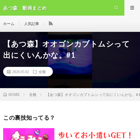
あつ森 動画まとめ
ホーム
人気記事
【あつ森】オオゴンカブトムシって
出にくいんかな。#1
2026.05.02
全般
全般
【あつ森】オオゴンカブトムシって出にくいんかな。#
HOME
この裏技知ってる？