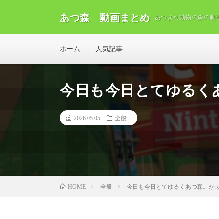
あつ森 動画まとめ
あつまれ動物の森の動
ホーム
人気記事
今日も今日とてゆるく
2026.05.05
全般
全般
今日も今日とてゆるくあつ森。か
HOME