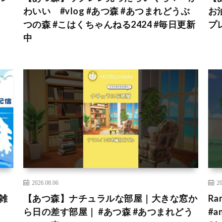
わいい #vlog #あつ森 #あつまれどうぶ
お
つの森 #こはくちゃんねる2424 #毎日更新
プ
中
2026.08.06
20
雑
【あつ森】ナチュラルな部屋｜大きな窓か
Ra
ら日の差す部屋｜ #あつ森 #あつまれどう
#a