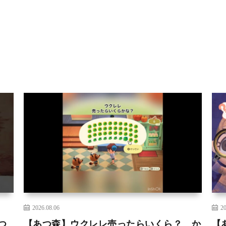
2026.08.06
20
つ
【あつ森】ウクレレ売ったらいくら？ か
【