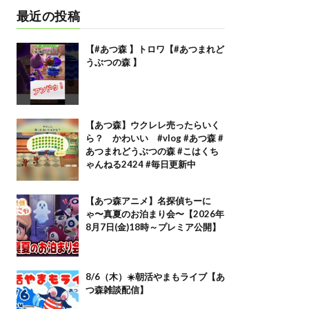
最近の投稿
【#あつ森 】トロワ【#あつまれど
うぶつの森 】
【あつ森】ウクレレ売ったらいく
ら？ かわいい #vlog #あつ森 #
あつまれどうぶつの森 #こはくち
ゃんねる2424 #毎日更新中
【あつ森アニメ】名探偵ちーに
ゃ〜真夏のお泊まり会〜【2026年
8月7日(金)18時～プレミア公開】
8/6（木）☀️朝活やまもライブ【あ
つ森雑談配信】