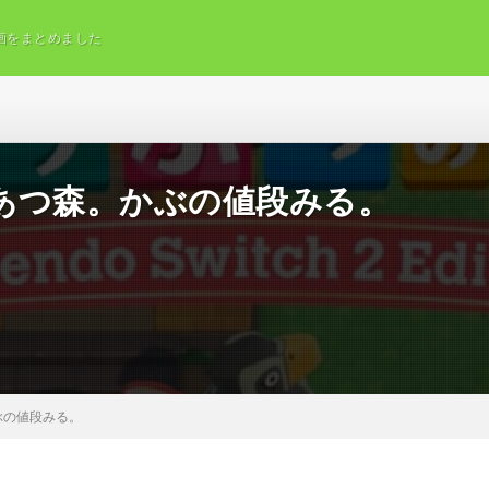
画をまとめました
あつ森。かぶの値段みる。
ぶの値段みる。