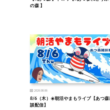
の森 】
2026.08.06
8/6（木）☀️朝活やまもライブ【あつ森
談配信】