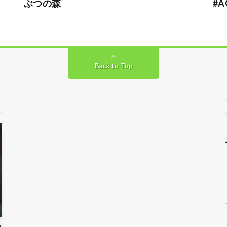
ぶつの森
#A
Back to Top
れ