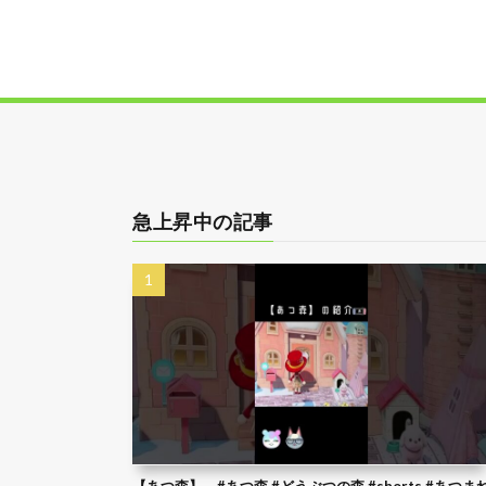
急上昇中の記事
【あつ森】 #あつ森 #どうぶつの森 #shorts #あつま