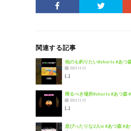
関連する記事
他のも釣りたい#shorts #あつ
2023.11.15
[…]
帰るべき場所#shorts #あつ森
2023.11.15
[…]
息ぴったりな2人w #あつ森 #あ