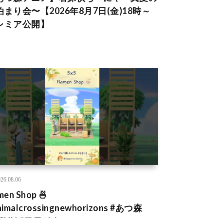
泊まり会〜【2026年8月7日(金)18時～
レミア公開】
26.08.06
men Shop 🍜
nimalcrossingnewhorizons #あつ森