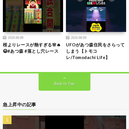
2026.08.09
2026.08.09
桜よりレースが熱すぎる🌸🔥
UFOがあつ森住民をさらって
😂#あつ森 #落とし穴レース
しまう【トモコ
レ/Tomodachi Life】
Back to Top
急上昇中の記事