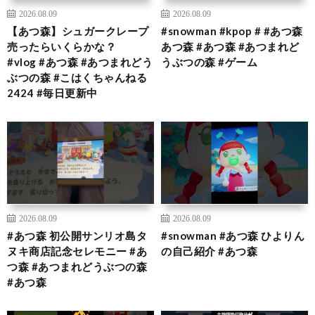
2026.08.09
2026.08.09
【あつ森】シュガークレープ
#snowman #kpop # #あつ森
売ったらいくらかな？
あつ森 #あつ森 #あつまれど
#vlog #あつ森 #あつまれどう
うぶつの森 #ゲーム
ぶつの森 #こはくちゃんねる
2424 #毎日更新中
2026.08.09
2026.08.09
#あつ森 初公開サンリオ島タ
#snowman #あつ森 ひよりん
ヌキ商店記念セレモニー #あ
の自己紹介 #あつ森
つ森 #あつまれどうぶつの森
#あつ森