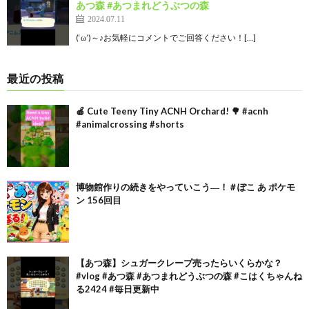
あつ森 #あつまれどうぶつの森
2024.07.11
(‘ω’)～♪お気軽にコメントでご回答ください！[…]
最近の投稿
🍎 Cute Teeny Tiny ACNH Orchard! 🌳 #acnh
#animalcrossing #shorts
博物館作りの続きをやっていこう―！＃ぽこ あ ポケモ
ン 156回目
【あつ森】シュガークレープ売ったらいくらかな？
#vlog #あつ森 #あつまれどうぶつの森 #こはくちゃんね
る2424 #毎日更新中