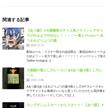
関連する記事
【あつ森】100連離島ガチャ人気イケメンレアキャ
ラが出るまでやめない！！！！〜 新人Vtuber〜 あ
つまれどうぶつの森
2025.12.11
配信ルール ・リスナー同士の会話禁止 ・配信以外のトークは
だめよ♡ ＞＞全力で楽しめ！！！！！！ メンバーシップ加入
Twitter Instagra[…]
大激闘の落とし穴レース🏃‍♂️🔥#あつ森 #落とし穴レ
ース
2025.12.06
#あつ森 #あつまれどうぶつの森 #落とし穴 #デスレース #コ
アラチャンネル 動画がいいなと思っていただけたら高評価を
押してください！そして少しでも[…]
ロングデニムスカートからスタート！【あつ森】 #