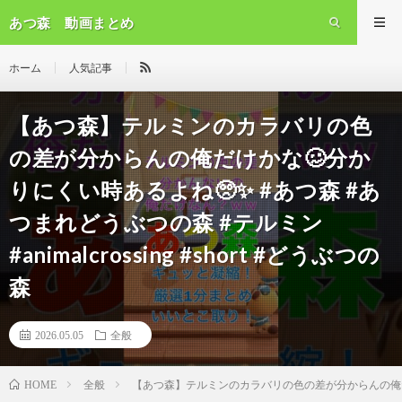
あつ森 動画まとめ
ホーム
人気記事
【あつ森】テルミンのカラバリの色
の差が分からんの俺だけかな🥴分か
りにくい時あるよね🥺✨ #あつ森 #あ
つまれどうぶつの森 #テルミン
#animalcrossing #short #どうぶつの
森
2026.05.05
全般
全般
【あつ森】テルミンのカラバリの色の差が分からんの俺だけかな🥴
HOME