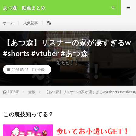
あつ森 動画まとめ
ホーム
人気記事
【あつ森】リスナーの家が凄すぎるw
#shorts #vtuber #あつ森
2026.05.05
全般
全般
【あつ森】リスナーの家が凄すぎるw #shorts #vtuber 
HOME
この裏技知ってる？