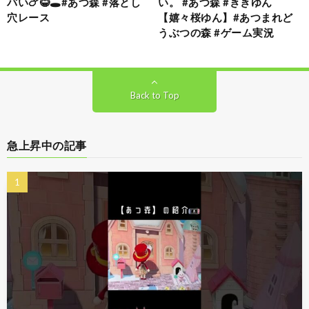
バい🍗😂🕳️#あつ森 #落とし
い。 #あつ森 #ききゆん
穴レース
【嬉々桜ゆん】#あつまれど
うぶつの森 #ゲーム実況
Back to Top
急上昇中の記事