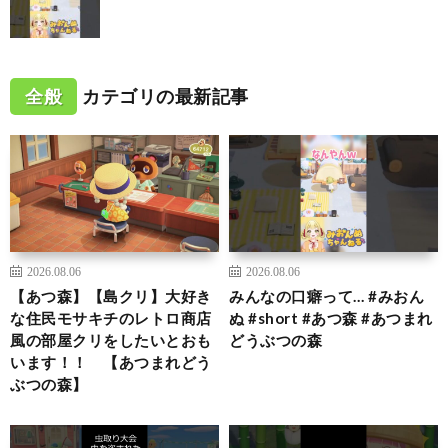
全般
カテゴリの最新記事
2026.08.06
2026.08.06
【あつ森】【島クリ】大好き
みんなの口癖って… #みおん
な住民モサキチのレトロ商店
ぬ #short #あつ森 #あつまれ
風の部屋クリをしたいとおも
どうぶつの森
います！！ 【あつまれどう
ぶつの森】