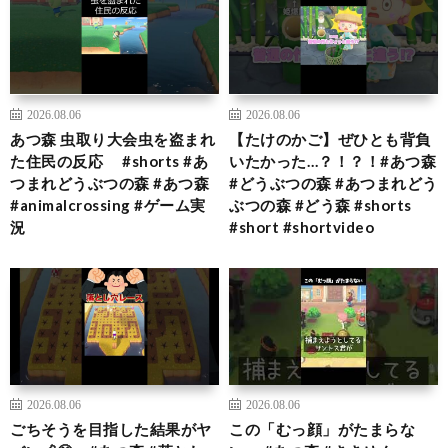
2026.08.06
2026.08.06
あつ森 虫取り大会虫を盗まれ
【たけのかご】ぜひとも背負
た住民の反応 #shorts #あ
いたかった…？！？！#あつ森
つまれどうぶつの森 #あつ森
#どうぶつの森 #あつまれどう
#animalcrossing #ゲーム実
ぶつの森 #どう森 #shorts
況
#short #shortvideo
2026.08.06
2026.08.06
ごちそうを目指した結果がヤ
この「むっ顔」がたまらな