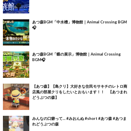
あつ森BGM「中水槽」博物館｜Animal Crossing BGM
🎧
あつ森BGM「蝶の展示」博物館｜Animal Crossing
BGM🎧
【あつ森】【島クリ】大好きな住民モサキチのレトロ商
店風の部屋クリをしたいとおもいます！！ 【あつまれ
どうぶつの森】
みんなの口癖って… #みおんぬ #short #あつ森 #あつま
れどうぶつの森