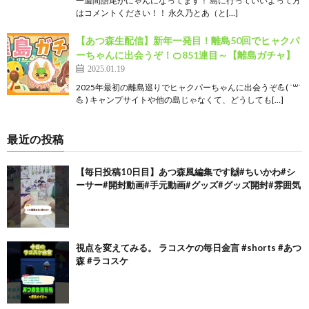
一週間語尾がにゃんになってます！ 島に行っていいよって方
はコメントください！！ 永久乃とあ（と[…]
【あつ森生配信】新年一発目！離島50回でヒャクパ
ーちゃんに出会うぞ！🍊851連目～【離島ガチャ】
2025.01.19
2025年最初の離島巡りでヒャクパーちゃんに出会うぞ💪( ˙꒳​˙
💪 ) キャンプサイトや他の島じゃなくて、どうしても[…]
最近の投稿
【毎日投稿10日目】あつ森風編集です🙌#ちいかわ#シ
ーサー#開封動画#手元動画#グッズ#グッズ開封#雰囲気
視点を変えてみる。 ラコスケの毎日金言 #shorts #あつ
森 #ラコスケ