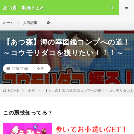
あつ森 動画まとめ
ホーム
人気記事
【あつ森】海の幸図鑑コンプへの道！
～コウモリダコを獲りたい！！！～
2026.05.06
全般
全般
【あつ森】海の幸図鑑コンプへの道！～コウモリダコを
HOME
この裏技知ってる？