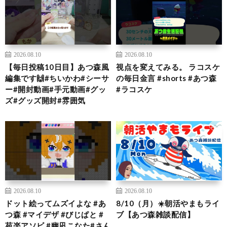
2026.08.10
2026.08.10
【毎日投稿10日目】あつ森風
視点を変えてみる。 ラコスケ
編集です🙌#ちいかわ#シーサ
の毎日金言 #shorts #あつ森
ー#開封動画#手元動画#グッ
#ラコスケ
ズ#グッズ開封#雰囲気
2026.08.10
2026.08.10
ドット絵ってムズイよな #あ
8/10（月）☀️朝活やまもライ
つ森 #マイデザ #びじぱと #
ブ【あつ森雑談配信】
苑楽アソビ #幽凪こなた#さん