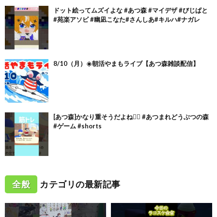
ドット絵ってムズイよな #あつ森 #マイデザ #びじぱと
#苑楽アソビ #幽凪こなた#さんしあ#キルハ#ナガレ
8/10（月）☀️朝活やまもライブ【あつ森雑談配信】
[あつ森]かなり重そうだよね🏋🏻 #あつまれどうぶつの森
#ゲーム #shorts
全般
カテゴリの最新記事