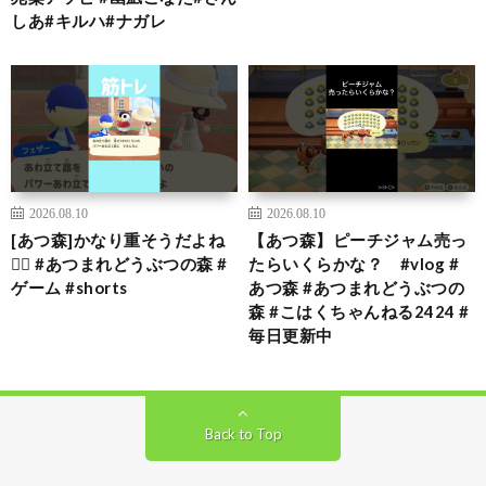
しあ#キルハ#ナガレ
2026.08.10
2026.08.10
[あつ森]かなり重そうだよね
【あつ森】ピーチジャム売っ
🏋🏻 #あつまれどうぶつの森 #
たらいくらかな？ #vlog #
ゲーム #shorts
あつ森 #あつまれどうぶつの
森 #こはくちゃんねる2424 #
毎日更新中
Back to Top