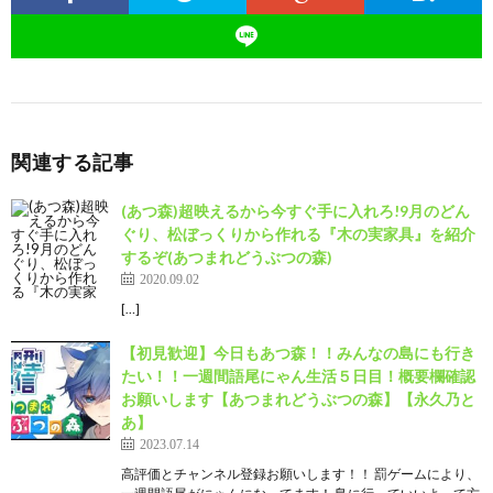
関連する記事
(あつ森)超映えるから今すぐ手に入れろ!9月のどん
ぐり、松ぼっくりから作れる『木の実家具』を紹介
するぞ(あつまれどうぶつの森)
2020.09.02
[…]
【初見歓迎】今日もあつ森！！みんなの島にも行き
たい！！一週間語尾にゃん生活５日目！概要欄確認
お願いします【あつまれどうぶつの森】【永久乃と
あ】
2023.07.14
高評価とチャンネル登録お願いします！！ 罰ゲームにより、