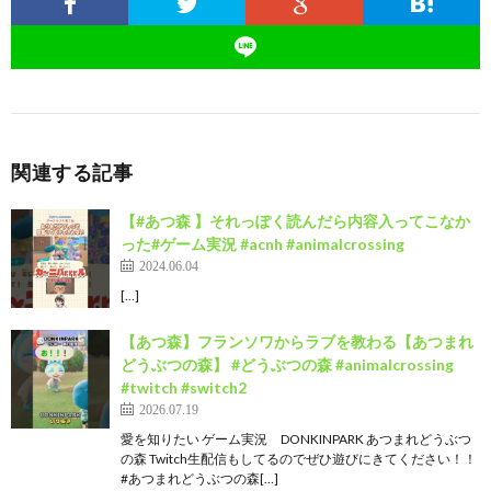
関連する記事
【#あつ森 】それっぽく読んだら内容入ってこなか
った#ゲーム実況 #acnh #animalcrossing
2024.06.04
[…]
【あつ森】フランソワからラブを教わる【あつまれ
どうぶつの森】 #どうぶつの森 #animalcrossing
#twitch #switch2
2026.07.19
愛を知りたい ゲーム実況 DONKINPARK あつまれどうぶつ
の森 Twitch生配信もしてるのでぜひ遊びにきてください！！
#あつまれどうぶつの森[…]