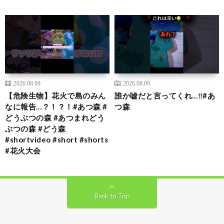
2026.08.09
2026.08.09
【危険生物】花火で島のみん
誰か嘘だと言ってくれ…‼️#あ
なに報告…？！？！#あつ森 #
つ森
どうぶつの森 #あつまれどう
ぶつの森 #どう森
#shortvideo #short #shorts
#花火大会
Back to Top