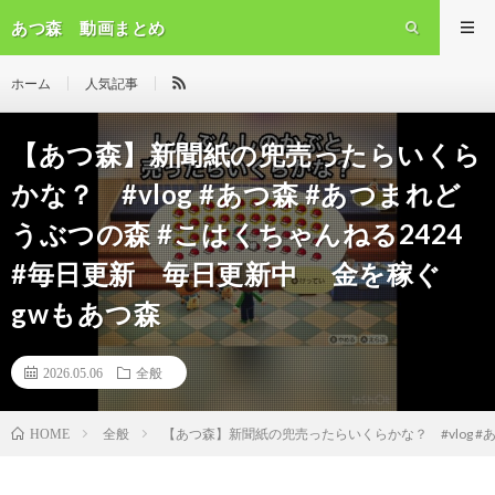
あつ森 動画まとめ
ホーム
人気記事
【あつ森】新聞紙の兜売ったらいくら
かな？ #vlog #あつ森 #あつまれど
うぶつの森 #こはくちゃんねる2424
#毎日更新 毎日更新中 金を稼ぐ
gwもあつ森
2026.05.06
全般
全般
【あつ森】新聞紙の兜売ったらいくらかな？ #vlog #
HOME