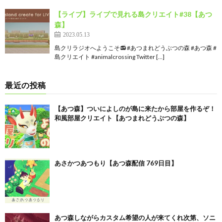
【ライブ】ライブで見れる島クリエイト#38【あつ
森】
2023.05.13
島クリラジオへようこそ📻 #あつまれどうぶつの森 #あつ森​​​ #
島クリエイト​​ #animalcrossing Twitter […]
最近の投稿
【あつ森】ついによしのが島に来たから部屋を作るぞ！
和風部屋クリエイト【あつまれどうぶつの森】
あさかつあつもり【あつ森配信 769日目】
あつ森しながらカスタム希望の人が来てくれ次第、ソニ