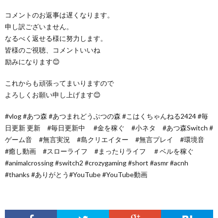
コメントのお返事は遅くなります。
申し訳ございません。
なるべく返せる様に努力します。
皆様のご視聴、コメントいいね
励みになります😊
これからも頑張ってまいりますので
よろしくお願い申し上げます😊
#vlog #あつ森 #あつまれどうぶつの森 #こはくちゃんねる2424 #毎
日更新 更新 #毎日更新中 #金を稼ぐ #小ネタ #あつ森Switch #
ゲーム音 #無言実況 #島クリエイター #無言プレイ #環境音
#癒し動画 #スローライフ #まったりライフ ＃ベルを稼ぐ
#animalcrossing #switch2 #crozygaming #short #asmr #acnh
#thanks #ありがとう#YouTube #YouTube動画