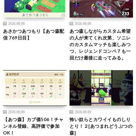
2026.08.09
2026.08.09
あさかつあつもり【あつ森配
あつ森しながらカスタム希望
信 769日目】
の人が来てくれ次第、ソニレ
のカスタムマッチも楽しみつ
つ、レジェンドコンペ７も一
回だけ最後に走ってみる。
2026.08.09
2026.08.09
【あつ森】カブ価506！チャ
怖い奴らとカワイイものしり
ンネル登録、高評価で参加
とり！２[あつまれどうぶつの
OK！
森]