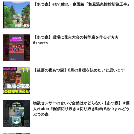
【あつ森】#09_離れ・庭園編『和風温泉旅館新築工事』
【あつ森】岩場に花火大会の特等席を作るぞ★★
#shorts
【後藤の夜あつ森】8月の目標を決めたいと思います
物欲センサーのせいで全然はかどらない【あつ森】 #個
人vtuber #配信切り抜き #切り抜き動画 #あつまれどう
ぶつの森