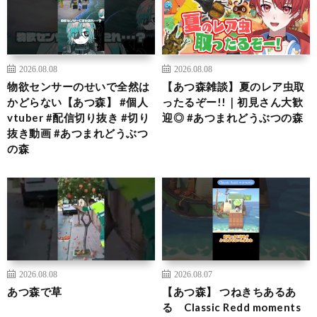
2026.08.08
2026.08.08
物欲センサーのせいで全然は
【あつ森雑談】夏のレア虫取
かどらない【あつ森】 #個人
ったるぞー!!｜初見さん大歓
vtuber #配信切り抜き #切り
迎◎ #あつまれどうぶつの森
抜き動画 #あつまれどうぶつ
の森
2026.08.08
2026.08.07
あつ森で草
【あつ森】 つねきちあるあ
る Classic Redd moments