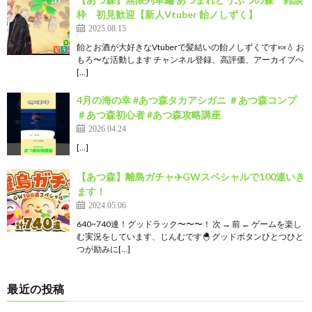
枠 初見歓迎【新人Vtuber 飴ノしずく】
2025.08.15
飴とお酒が大好きなVtuberで髪結いの飴ノしずくです🍬💧 お
もろ〜な活動します チャンネル登録、高評価、アーカイブへ
[…]
4月の海の幸 #あつ森タカアシガニ ＃あつ森コンプ
＃あつ森初心者 #あつ森攻略講座
2026.04.24
[…]
【あつ森】離島ガチャ✈️GWスペシャルで100連いき
ます！
2024.05.06
640~740連！グッドラック〜〜〜！ 次 → 前 ← ゲームを楽し
む実況をしています、じんむです🐣 グッドボタンひとつひと
つが励みに[…]
最近の投稿