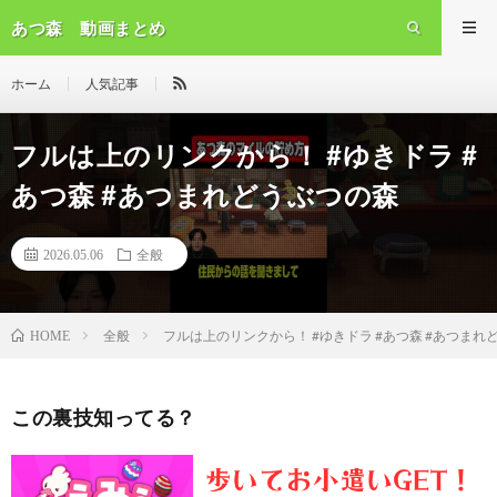
あつ森 動画まとめ
ホーム
人気記事
フルは上のリンクから！ #ゆきドラ #
あつ森 #あつまれどうぶつの森
2026.05.06
全般
全般
フルは上のリンクから！ #ゆきドラ #あつ森 #あつまれ
HOME
この裏技知ってる？