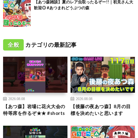
【あつ森雑談】夏のレア虫取ったるぞー!!｜初見さん大
歓迎◎ #あつまれどうぶつの森
全般
カテゴリの最新記事
2026.08.08
2026.08.08
【あつ森】岩場に花火大会の
【後藤の夜あつ森】8月の目
特等席を作るぞ★★ #shorts
標を決めたいと思います