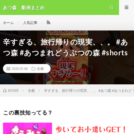
あつ森 動画まとめ
ホーム
人気記事
辛すぎる、旅行帰りの現実、、。 #あ
つ森 #あつまれどうぶつの森 #shorts
2026.05.06
全般
全般
辛すぎる、旅行帰りの現実、、。 #あつ森 #あつまれどうぶつ
HOME
この裏技知ってる？