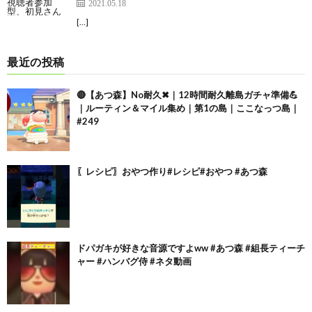
2021.05.18
[…]
最近の投稿
🔴【あつ森】No耐久✖｜12時間耐久離島ガチャ準備💪
｜ルーティン＆マイル集め｜第1の島｜ここなっつ島｜
#249
〖レシピ〗おやつ作り#レシピ#おやつ #あつ森
ドパガキが好きな音源ですよww #あつ森 #組長ティーチ
ャー #ハンバグ侍 #ネタ動画