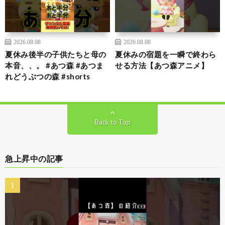
2026.08.08
2026.08.08
夏休み後半の子供たちと母の
夏休みの宿題を一瞬で終わら
本音、、。 #あつ森 #あつま
せる方法【あつ森アニメ】
れどうぶつの森 #shorts
Back to Top
急上昇中の記事