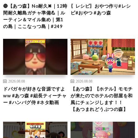
🔴【あつ森】No耐久✖｜12時
〖レシピ〗おやつ作り#レシ
間耐久離島ガチャ準備💪｜ル
ピ#おやつ #あつ森
ーティン＆マイル集め｜第1
の島｜ここなっつ島｜#249
2026.08.08
2026.08.08
ドパガキが好きな音源ですよ
【あつ森】【ホテル】モモチ
ww #あつ森 #組長ティーチャ
が来たのでホテルの部屋を和
ー #ハンバグ侍 #ネタ動画
風にチェンジします！！
【あつまれどうぶつの森】