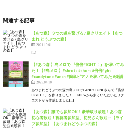
関連する記事
【あつ森】３つの道を繋げる / 島クリエイト【あつ
まれ どうぶつの森】
2021.10.01
[…]
【#あつ森 】島メロで 『倍倍FIGHT！』を弾いてみ
た！【#島メロ 】#shrots #short #倍倍fight
#candytune #anch #簡単ピアノ #弾いてみた #楽譜
2025.04.10
あつまれどうぶつの森の島メロでCANDY TUNEさんで『倍倍
FIGHT！』を作りました！！ TikTokから多くいただいたリク
エストから作成しました[…]
【あつ森】誰でも参加OK！豪華取り放題！あつ森
初心者歓迎！視聴者参加型、初見さん歓迎～【ライ
ブ参加型】【あつまれどうぶつの森】