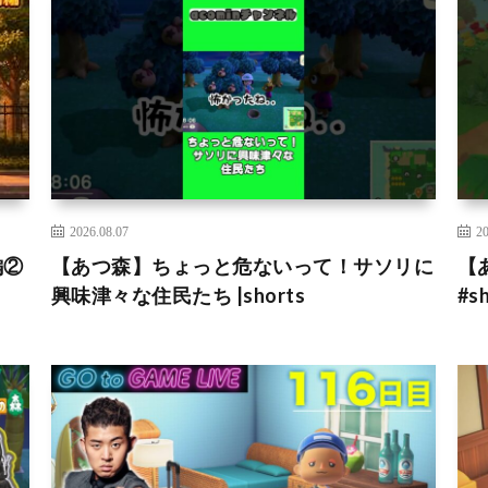
2026.08.07
20
編②
【あつ森】ちょっと危ないって！サソリに
【
興味津々な住民たち |shorts
#sh