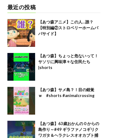
最近の投稿
【あつ森アニメ】この人…誰？
【特別編②ストロベリーホームパ
パサイド】
【あつ森】ちょっと危ないって！
サソリに興味津々な住民たち
|shorts
【あつ森】サメ島？！目の錯覚
ｗ #shorts #animalcrossing
【あつ森】63歳おかんの０からの
島作り～#49 ギラファノコギリク
ワガタ＆ヘラクレスオオカブト捕