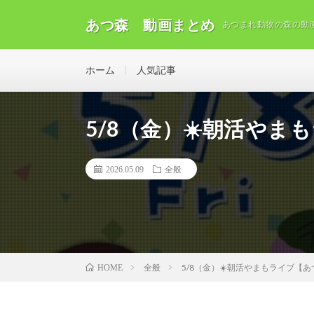
あつ森 動画まとめ
あつまれ動物の森の動
ホーム
人気記事
5/8（金）☀️朝活や
2026.05.09
全般
全般
5/8（金）☀️朝活やまもライブ【
HOME