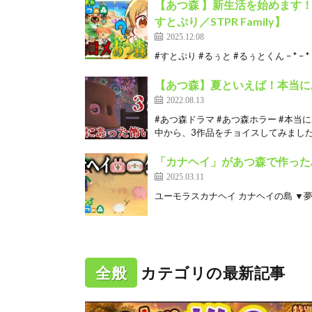
【あつ森 】新生活を始めます
すとぷり／STPR Family】
2025.12.08
#すとぷり #るぅと #るぅとくん – * – * – * –
【あつ森】夏といえば！本当に
2022.08.13
#あつ森ドラマ #あつ森ホラー #本
中から、3作品をチョイスしてみました！
「カナヘイ」があつ森で作った
2025.03.11
ユーモラスカナヘイ カナヘイの島 ▼夢番地 
全般
カテゴリの最新記事