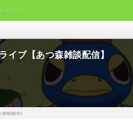
画をまとめました
まもライブ【あつ森雑談配信】
あつ森雑談配信】