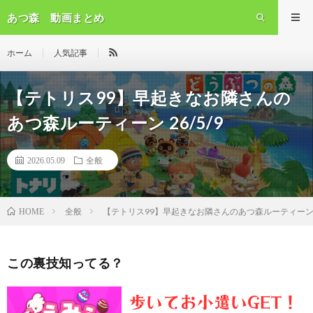
あつ森 動画まとめ
ホーム
人気記事
【テトリス99】早起きなお隣さんの
あつ森ルーティーン 26/5/9
2026.05.09
全般
全般
【テトリス99】早起きなお隣さんのあつ森ルーティーン 26
HOME
この裏技知ってる？