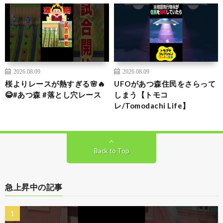
2026.08.09
2026.08.09
桜よりレースが熱すぎる🌸🔥
UFOがあつ森住民をさらって
😂#あつ森 #落とし穴レース
しまう【トモコ
レ/Tomodachi Life】
Back to Top
急上昇中の記事