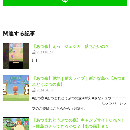
関連する記事
【あつ森】えっ ジェシカ 落ちたいの？
2023.10.20
[…]
【あつ森】更地｜耐久ライブ｜新たな島へ【あつま
れどうぶつの森】
2024.04.18
#あつ森 #あつまれどうぶつの森 #耐久 #さなチュウ ーーーー
ーーーーーーーーーーーーーーーーーーーー 〇メンバーシッ
プのご登録はこちらから（月額4[…]
【あつまれどうぶつの森】キャンプサイトOPEN！
～離島ガチャできるかな？【あつ森】＃５