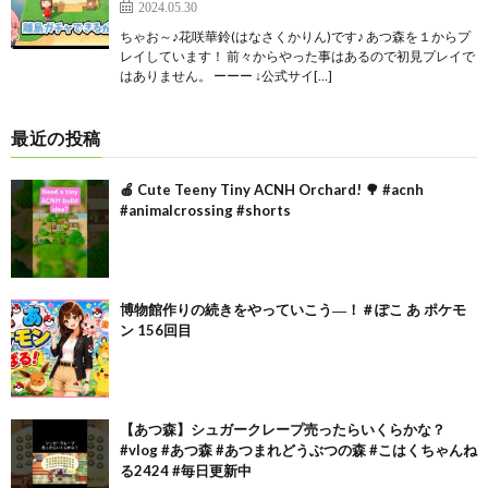
2024.05.30
ちゃお～♪花咲華鈴(はなさくかりん)です♪ あつ森を１からプ
レイしています！ 前々からやった事はあるので初見プレイで
はありません。 ーーー ↓公式サイ[…]
最近の投稿
🍎 Cute Teeny Tiny ACNH Orchard! 🌳 #acnh
#animalcrossing #shorts
博物館作りの続きをやっていこう―！＃ぽこ あ ポケモ
ン 156回目
【あつ森】シュガークレープ売ったらいくらかな？
#vlog #あつ森 #あつまれどうぶつの森 #こはくちゃんね
る2424 #毎日更新中