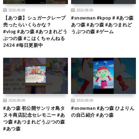
2026.08.09
2026.08.09
【あつ森】シュガークレープ
#snowman #kpop # #あつ森
売ったらいくらかな？
あつ森 #あつ森 #あつまれど
#vlog #あつ森 #あつまれどう
うぶつの森 #ゲーム
ぶつの森 #こはくちゃんねる
2424 #毎日更新中
2026.08.09
2026.08.09
#あつ森 初公開サンリオ島タ
#snowman #あつ森 ひよりん
ヌキ商店記念セレモニー #あ
の自己紹介 #あつ森
つ森 #あつまれどうぶつの森
#あつ森