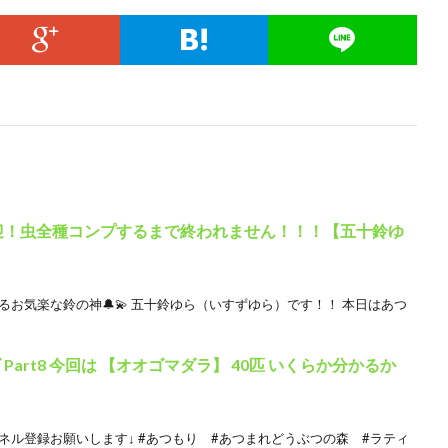
迎！虫全種コンプするまで終われません！！！【五十鈴ゆ
るお気楽な鈴の神🔔💫 五十鈴ゆら（いすずゆら）です！！ 本日はあつ
art8 今回は 【オオゴマダラ】 40匹 いくらか分かるか
ネル登録お願いします↓ #あつもり #あつまれどうぶつの森 #ラティ