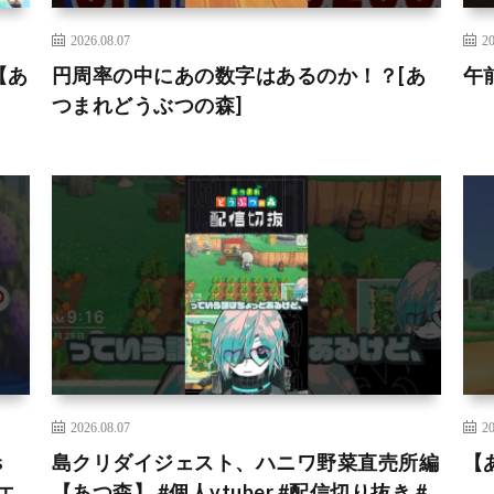
2026.08.07
20
【あ
円周率の中にあの数字はあるのか！？[あ
午
つまれどうぶつの森]
2026.08.07
20
s
島クリダイジェスト、ハニワ野菜直売所編
【
リエ
【あつ森】 #個人vtuber #配信切り抜き #