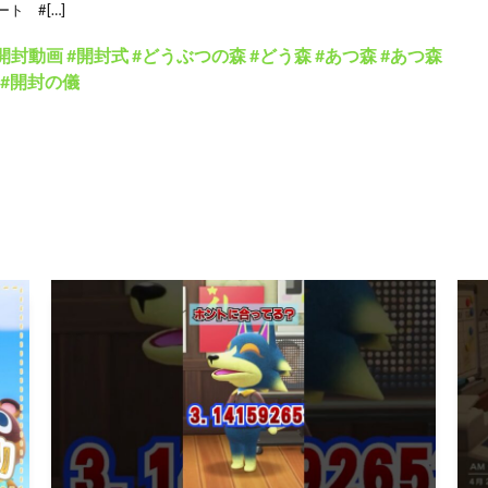
ト #[…]
開封動画 #開封式 #どうぶつの森 #どう森 #あつ森 #あつ森
bo #開封の儀