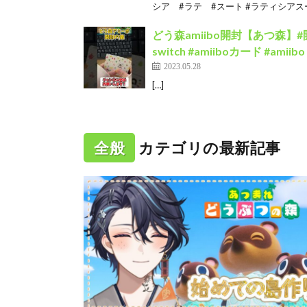
シア #ラテ #スート #ラティシアスー
どう森amiibo開封【あつ森】#
switch #amiiboカード #amii
2023.05.28
[…]
全般
カテゴリの最新記事