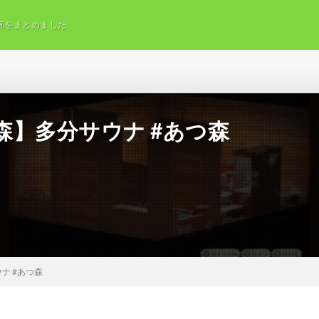
画をまとめました
】多分サウナ #あつ森
ナ #あつ森