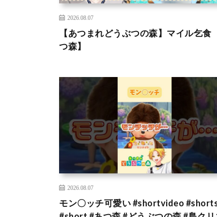
2026.08.07
【あつまれどうぶつの森】マイル乞食
つ森】
2026.08.07
モン〇ッチ可愛い #shortvideo #short
#short #あつ森 #どうぶつの森 #島ク