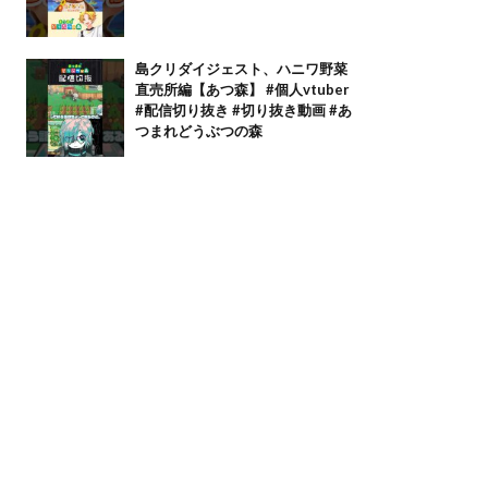
島クリダイジェスト、ハニワ野菜
直売所編【あつ森】 #個人vtuber
#配信切り抜き #切り抜き動画 #あ
つまれどうぶつの森