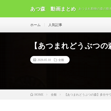
あつ森 動画まとめ
あつまれ動物の森の動
ホーム
人気記事
【あつまれどうぶつの森
2026.05.10
全般
全般
【あつまれどうぶつの森】多分サウ
HOME