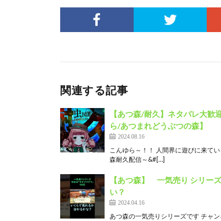
関連する記事
【あつ森/耐久】ネタバレ大歓
ら/あつまれどうぶつの森】
2024.08.16
こんゆら～！！ 人間界に遊びに来てい
森耐久配信～&#[…]
【あつ森】 一気売り シリーズ P
い？
2024.04.16
あつ森の一気売りシリーズです チャン