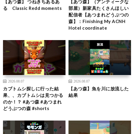
【あつ森】 つねきちあるあ
【あつ森】（アンティークな
る Classic Redd moments
部屋）新家具たくさんほしい
配信者【あつまれどうぶつの
森】：Finishing My ACNH
Hotel coordinate
2026.08.07
2026.08.07
カブトムシ探しに行った結
【あつ森】魚を川に放流した
果、、カブトムシは見つかる
結果
のか！？ #あつ森 #あつまれ
どうぶつの森 #shorts