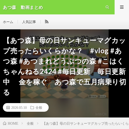
あつ森 動画まとめ
ホーム
人気記事
【あつ森】母の日サンキューマグカッ
プ売ったらいくらかな？ #vlog #あ
つ森 #あつまれどうぶつの森 #こはく
ちゃんねる2424 #毎日更新 毎日更新
中 金を稼ぐ あつ森で五月病乗り切
る
2026.05.10
全般
全般
【あつ森】母の日サンキューマグカップ売ったらいくらかな
HOME