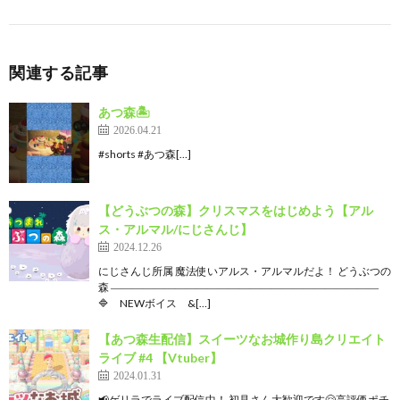
関連する記事
あつ森🏝️
2026.04.21
#shorts #あつ森[…]
【どうぶつの森】クリスマスをはじめよう【アル
ス・アルマル/にじさんじ】
2024.12.26
にじさんじ所属 魔法使いアルス・アルマルだよ！ どうぶつの
森 ―――――――――――――――――――――――――
🔷 NEWボイス &[…]
【あつ森生配信】スイーツなお城作り島クリエイト
ライブ #4 【Vtuber】
2024.01.31
📢ゲリラでライブ配信中！ 初見さん大歓迎です🤗高評価ポチ