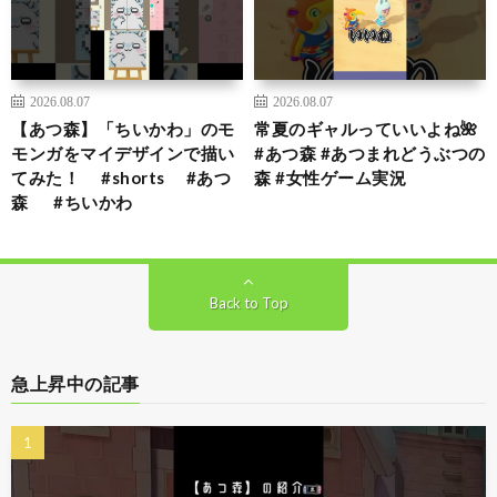
2026.08.07
2026.08.07
【あつ森】「ちいかわ」のモ
常夏のギャルっていいよね🌺
モンガをマイデザインで描い
#あつ森 #あつまれどうぶつの
てみた！ #shorts #あつ
森 #女性ゲーム実況
森 #ちいかわ
Back to Top
急上昇中の記事