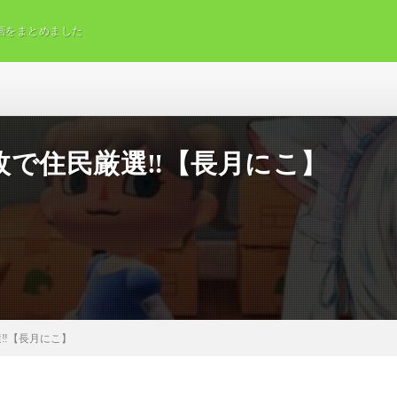
画をまとめました
枚で住民厳選‼️【長月にこ】
‼️【長月にこ】