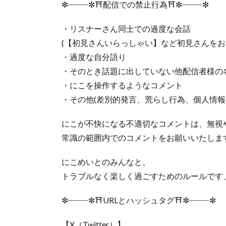
✼┈┈┈┈✼⛩️配信での禁止行為⛩️✼┈┈┈┈✼
・リスナーさん同士での過度な会話
(【初見さんいらっしゃい】など初見さんをお
・過度な自分語り
・そのとき話題に出していない他配信者様の
・にこを操作するようなコメント
・その他(差別的発言、荒らし行為、個人情報
にこが不快になる不適切なコメントは、無視
常識の範囲内でのコメントをお願いいたしま
にこめいとのみんなと、
トラブルなく楽しく過ごすためのルールです
✼┈┈┈┈✼⛩️URLとハッシュタグ⛩️✼┈┈┈┈✼
【X（Twitter）】