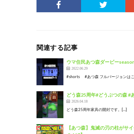
関連する記事
ウマ住民あつ森ダービーseason７
2022.06.29
#shorts #あつ森 フルバージョンはこちら↓
どう森25周年#どうぶつの森 #
2026.04.18
どう森25周年家具の開封です。[…]
【あつ森】鬼滅の刃の柱がサイ