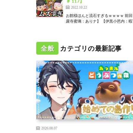
＃ 117】
2022.10.22
お館様ほんと流石すぎるｗｗｗｗ 前回⇒
露寺蜜璃：ありナ】 【伊黒小芭内：暇72
全般
カテゴリの最新記事
2026.08.07