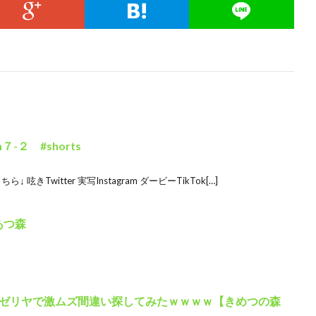
-２ #shorts
 呟きTwitter 実写Instagram ダービーTikTok[…]
あつ森
ゼリヤで激ムズ間違い探してみたｗｗｗｗ【きめつの森