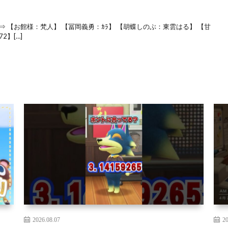
 【お館様：梵人】 【冨岡義勇：ｶﾗ】 【胡蝶しのぶ：東雲はる】 【甘
】[…]
2026.08.07
20