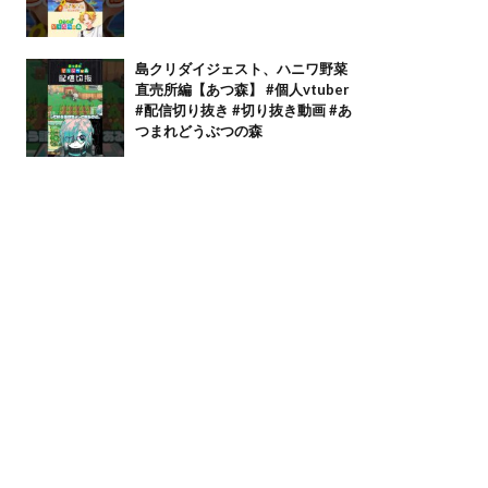
島クリダイジェスト、ハニワ野菜
直売所編【あつ森】 #個人vtuber
#配信切り抜き #切り抜き動画 #あ
つまれどうぶつの森