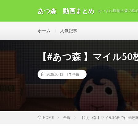
あつ森 動画まとめ
あつまれ動物の森の動
ホーム
人気記事
【#あつ森 】マイル50
2026.05.13
全般
全般
【#あつ森 】マイル50枚で住民厳選
HOME