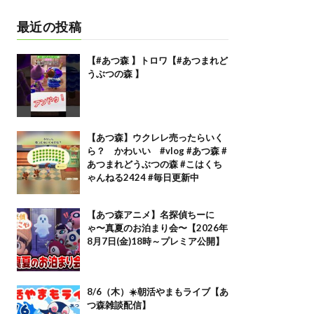
最近の投稿
【#あつ森 】トロワ【#あつまれど
うぶつの森 】
【あつ森】ウクレレ売ったらいく
ら？ かわいい #vlog #あつ森 #
あつまれどうぶつの森 #こはくち
ゃんねる2424 #毎日更新中
【あつ森アニメ】名探偵ちーに
ゃ〜真夏のお泊まり会〜【2026年
8月7日(金)18時～プレミア公開】
8/6（木）☀️朝活やまもライブ【あ
つ森雑談配信】