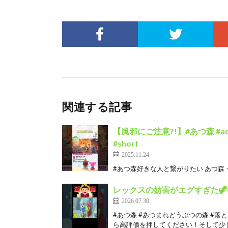
関連する記事
【風邪にご注意?!】#あつ森 #acn
#short
2025.11.24
#あつ森好きな人と繋がりたい あつ森・ポ
レックスの妨害がエグすぎた🦖
2026.07.30
#あつ森 #あつまれどうぶつの森 #落
ら高評価を押してください！そして少し