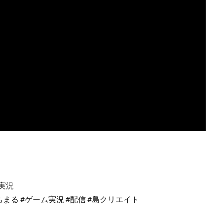
ム実況
#あのいちまる #ゲーム実況 #配信 #島クリエイト