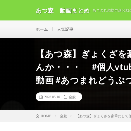
あつ森 動画まとめ
あつまれ動物の森の動
ホーム
人気記事
【あつ森】ぎょくざを
んか・・・ #個人vtub
動画 #あつまれどうぶ
2026.05.16
全般
全般
【あつ森】ぎょくざを豪華にして住民
HOME