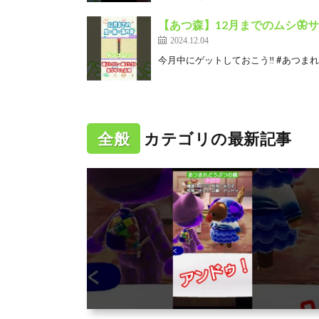
【あつ森】12月までのムシ🦋サカ
2024.12.04
今月中にゲットしておこう‼️ #あつまれ
全般
カテゴリの最新記事