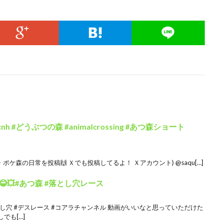
h #どうぶつの森 #animalcrossing #あつ森ショート
ケ森の日常を投稿🙌 Ｘでも投稿してるよ！ Ｘアカウント) @saqu[…]
💥#あつ森 #落とし穴レース
とし穴 #デスレース #コアラチャンネル 動画がいいなと思っていただけた
でも[…]