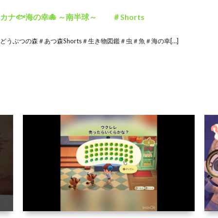
ナ🐟️海の幸🐙 ～南半球～ ＃Shorts
どうぶつの森＃あつ森Shorts＃生き物図鑑＃虫＃魚＃海の幸[…]