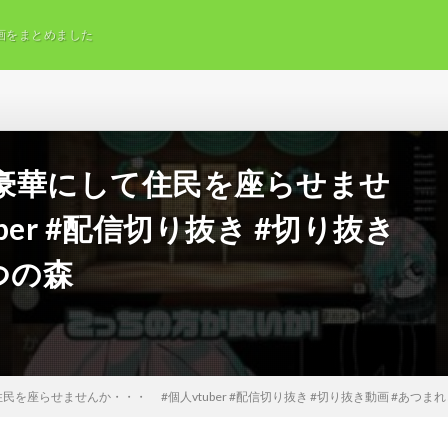
画をまとめました
豪華にして住民を座らせませ
er #配信切り抜き #切り抜き
つの森
を座らせませんか・・・ #個人vtuber #配信切り抜き #切り抜き動画 #あつま